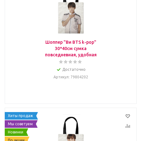
Шоппер "Ви BTS k-pop"
30*40см сумка
повседневная, удобная
Достаточно
Артикул
: 79804202
Хиты продаж
Мы советуем
Новинки
По акции