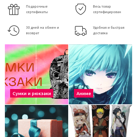
Подарочные
Весь товар
сертификаты
сертифицирован
30 дней на обмен и
Удобная и быстрая
возврат
доставка
Сумки и рюкзаки
Аниме