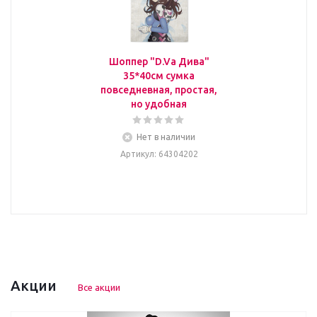
Шоппер "D.Va Дива"
35*40см сумка
повседневная, простая,
но удобная
Нет в наличии
Артикул
: 64304202
Акции
Все акции