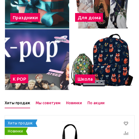
Праздники
Для дома
К POP
Школа
Хиты продаж
Мы советуем
Новинки
По акции
Хиты продаж
Новинки