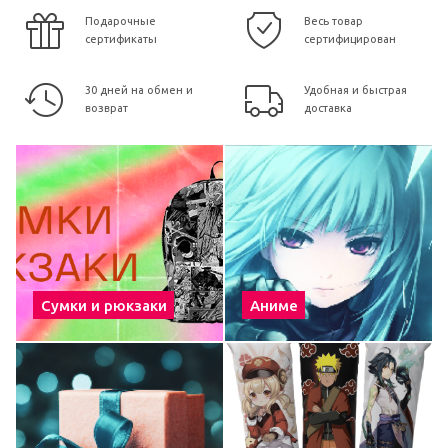
Подарочные
Весь товар
сертификаты
сертифицирован
30 дней на обмен и
Удобная и быстрая
возврат
доставка
Сумки и рюкзаки
Аниме