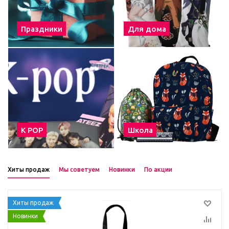
Праздники
Для дома
К POP
Школа
Хиты продаж
Мы советуем
Новинки
По акции
Хиты продаж
Новинки