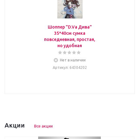
Шоппер "D.Va Дива"
35*40см сумка
повседневная, простая,
но удобная
Нет в наличии
Артикул
: 64304202
Акции
Все акции