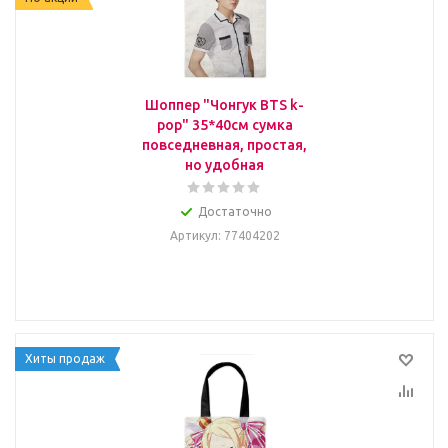
Шоппер "Чонгук BTS k-
pop" 35*40см сумка
повседневная, простая,
но удобная
Достаточно
Артикул
: 77404202
Хиты продаж