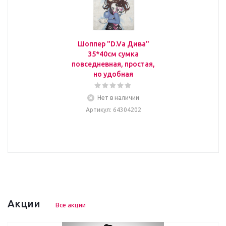
Шоппер "D.Va Дива"
35*40см сумка
повседневная, простая,
но удобная
Нет в наличии
Артикул
: 64304202
Акции
Все акции