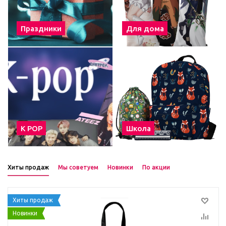
Праздники
Для дома
К POP
Школа
Хиты продаж
Мы советуем
Новинки
По акции
Хиты продаж
Новинки