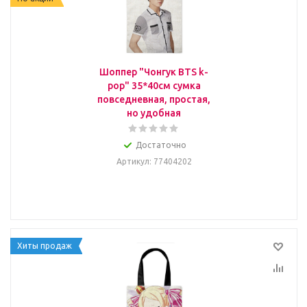
Шоппер "Чонгук BTS k-
pop" 35*40см сумка
повседневная, простая,
но удобная
Достаточно
Артикул
: 77404202
Хиты продаж