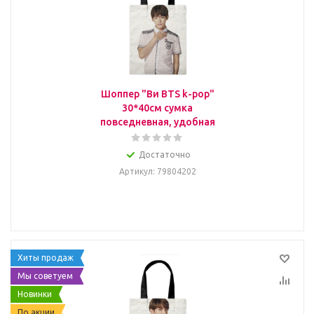
Шоппер "Ви BTS k-pop"
30*40см сумка
повседневная, удобная
Достаточно
Артикул
: 79804202
Хиты продаж
Мы советуем
Новинки
По акции