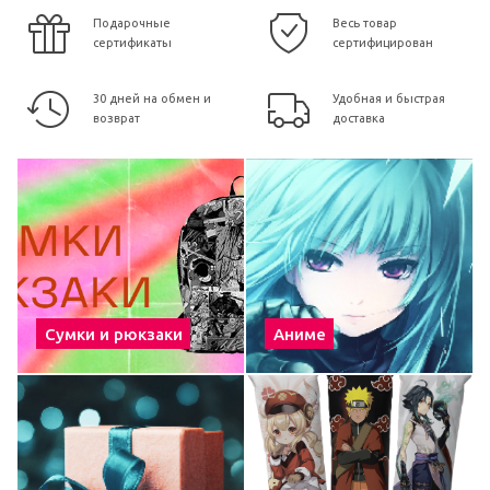
Подарочные
Весь товар
сертификаты
сертифицирован
30 дней на обмен и
Удобная и быстрая
возврат
доставка
Сумки и рюкзаки
Аниме