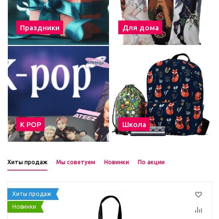
Праздники
Для дома
К POP
Школа
Хиты продаж
Мы советуем
Новинки
По акции
Хиты продаж
Новинки