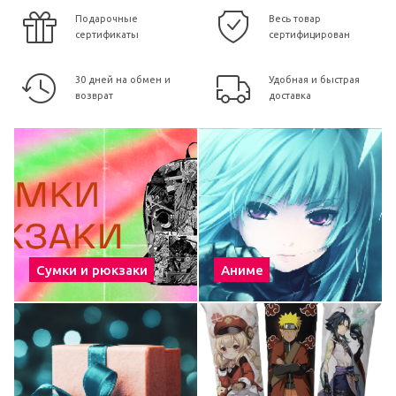
Подарочные
Весь товар
сертификаты
сертифицирован
30 дней на обмен и
Удобная и быстрая
возврат
доставка
Сумки и рюкзаки
Аниме