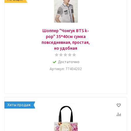
Шоппер "Чонгук BTS k-
pop" 35*40см сумка
повседневная, простая,
но удобная
Достаточно
Артикул
: 77404202
Хиты продаж