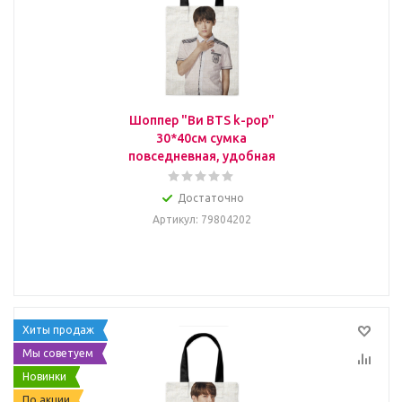
Шоппер "Ви BTS k-pop"
30*40см сумка
повседневная, удобная
Достаточно
Артикул
: 79804202
Хиты продаж
Мы советуем
Новинки
По акции