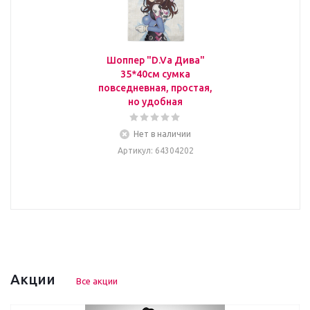
Шоппер "D.Va Дива"
35*40см сумка
повседневная, простая,
но удобная
Нет в наличии
Артикул
: 64304202
Акции
Все акции