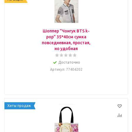
Шоппер "Чонгук BTS k-
pop" 35*40см сумка
повседневная, простая,
но удобная
Достаточно
Артикул
: 77404202
Хиты продаж