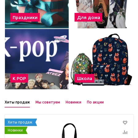
Праздники
Для дома
К POP
Школа
Хиты продаж
Мы советуем
Новинки
По акции
Хиты продаж
Новинки