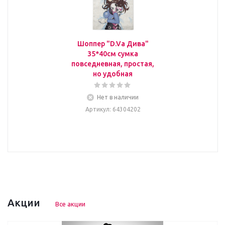
Шоппер "D.Va Дива"
35*40см сумка
повседневная, простая,
но удобная
Нет в наличии
Артикул
: 64304202
Акции
Все акции