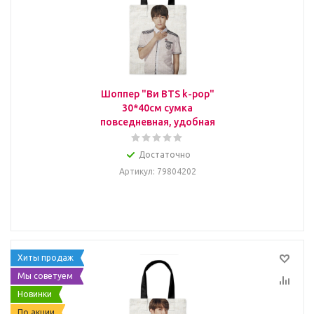
Шоппер "Ви BTS k-pop"
30*40см сумка
повседневная, удобная
Достаточно
Артикул
: 79804202
Хиты продаж
Мы советуем
Новинки
По акции