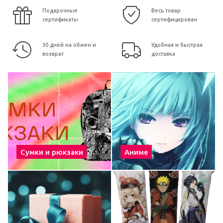
Подарочные
Весь товар
сертификаты
сертифицирован
30 дней на обмен и
Удобная и быстрая
возврат
доставка
Сумки и рюкзаки
Аниме