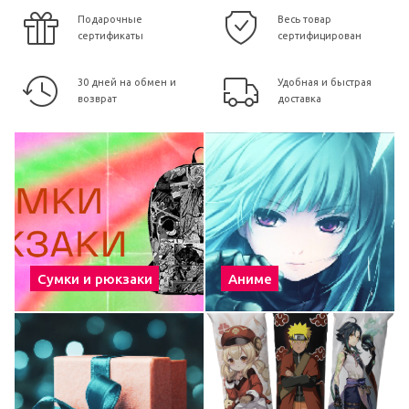
Подарочные
Весь товар
сертификаты
сертифицирован
30 дней на обмен и
Удобная и быстрая
возврат
доставка
Сумки и рюкзаки
Аниме