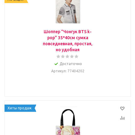
Шоппер "Чонгук BTS k-
pop" 35*40см сумка
повседневная, простая,
но удобная
Достаточно
Артикул
: 77404202
Хиты продаж