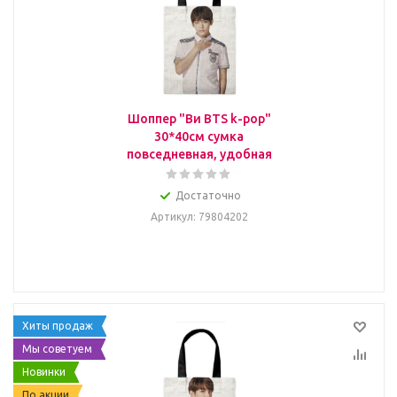
Шоппер "Ви BTS k-pop"
30*40см сумка
повседневная, удобная
Достаточно
Артикул
: 79804202
Хиты продаж
Мы советуем
Новинки
По акции