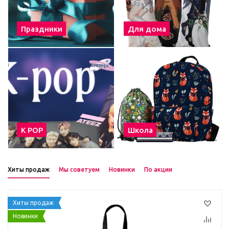
Праздники
Для дома
К POP
Школа
Хиты продаж
Мы советуем
Новинки
По акции
Хиты продаж
Новинки