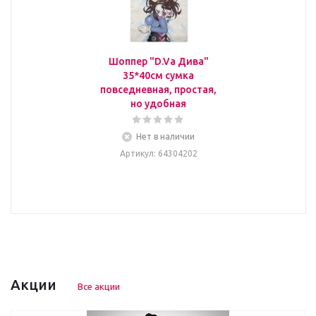
Шоппер "D.Va Дива"
35*40см сумка
повседневная, простая,
но удобная
Нет в наличии
Артикул
: 64304202
Акции
Все акции