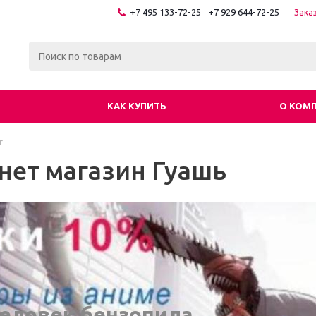
+7 495 133-72-25
+7 929 644-72-25
Зака
КАК КУПИТЬ
О КОМ
г
нет магазин Гуашь
еловек бензопила