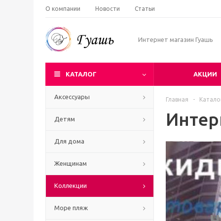
О компании
Новости
Статьи
Интернет магазин Гуашь
КАТАЛОГ
АКЦИИ
Аксессуары
Главная
-
Катало
Интер
Детям
Для дома
Женщинам
Коллекции
Море пляж
Ч