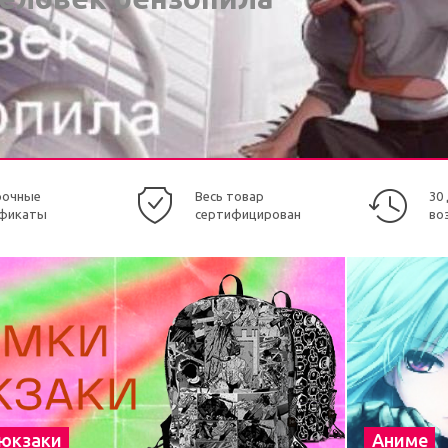
рочные
Весь товар
30
фикаты
сертифицирован
во
рюкзаки
Аниме