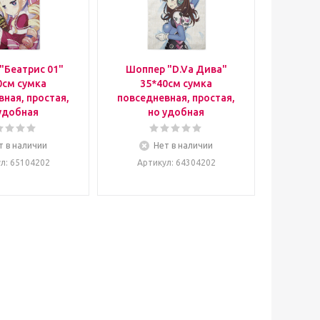
"Беатрис 01"
Шоппер "D.Va Дива"
0см сумка
35*40см сумка
ная, простая,
повседневная, простая,
удобная
но удобная
т в наличии
Нет в наличии
ул
: 65104202
Артикул
: 64304202