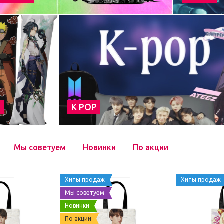
а
К POP
Мы советуем
Новинки
По акции
Хиты продаж
Хиты продаж
Мы советуем
Новинки
По акции