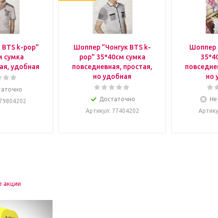
 BTS k-pop"
Шоппер "Чонгук BTS k-
Шоппер 
м сумка
pop" 35*40см сумка
35*4
ая, удобная
повседневная, простая,
повседнев
но удобная
но 
таточно
Достаточно
Не
 79804202
Артикул
: 77404202
Артик
е акции