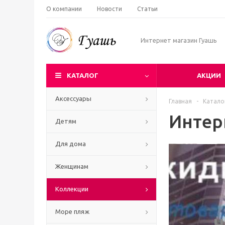
О компании
Новости
Статьи
Интернет магазин Гуашь
КАТАЛОГ
АКЦИИ
Аксессуары
Главная
-
Катало
Интер
Детям
Для дома
Женщинам
Коллекции
Море пляж
Ч