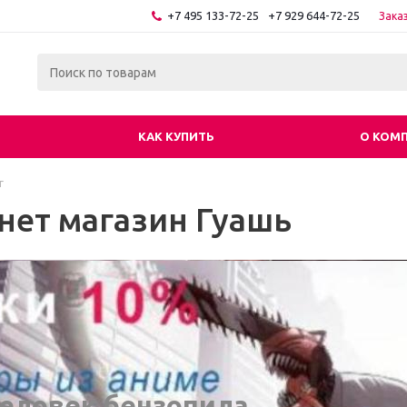
+7 495 133-72-25
+7 929 644-72-25
Зака
КАК КУПИТЬ
О КОМ
г
нет магазин Гуашь
еловек бензопила