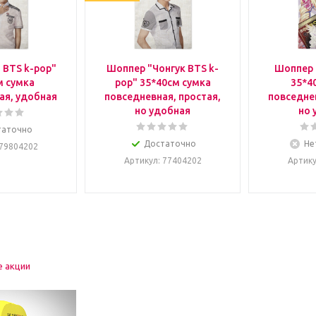
 BTS k-pop"
Шоппер "Чонгук BTS k-
Шоппер 
м сумка
pop" 35*40см сумка
35*4
ая, удобная
повседневная, простая,
повседнев
но удобная
но 
таточно
Достаточно
Не
 79804202
Артикул
: 77404202
Артик
е акции