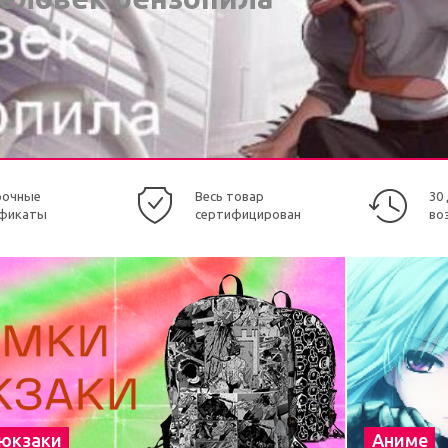
рочные
Весь товар
30
фикаты
сертифицирован
во
рюкзаки
Аниме