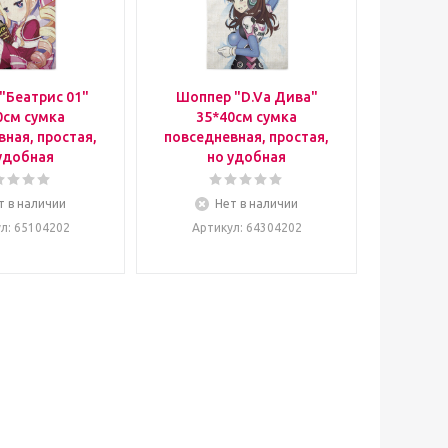
"Беатрис 01"
Шоппер "D.Va Дива"
0см сумка
35*40см сумка
ная, простая,
повседневная, простая,
удобная
но удобная
т в наличии
Нет в наличии
ул
: 65104202
Артикул
: 64304202