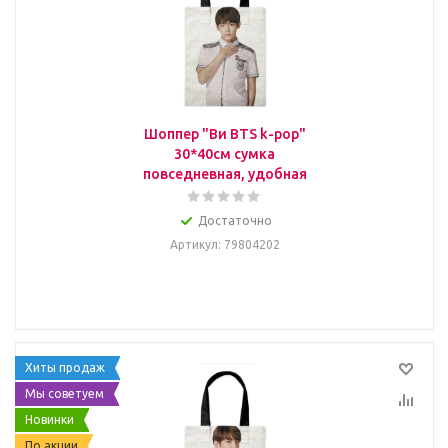
Шоппер "Ви BTS k-pop"
30*40см сумка
повседневная, удобная
Достаточно
Артикул
: 79804202
Хиты продаж
Мы советуем
Новинки
По акции