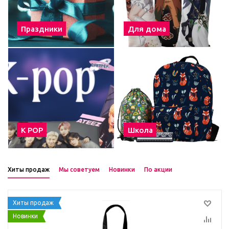
Праздники
Для дома
К POP
Школа
Хиты продаж
Мы советуем
Новинки
По акции
Хиты продаж
Новинки