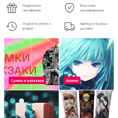
Подарочные
Весь товар
сертификаты
сертифицирован
30 дней на обмен и
Удобная и быстрая
возврат
доставка
Сумки и рюкзаки
Аниме