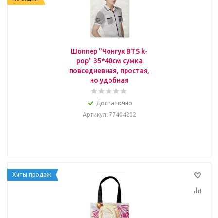
Шоппер "Чонгук BTS k-
pop" 35*40см сумка
повседневная, простая,
но удобная
Достаточно
Артикул
: 77404202
Хиты продаж