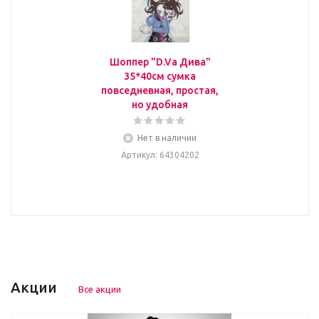
Шоппер "D.Va Дива"
35*40см сумка
повседневная, простая,
но удобная
Нет в наличии
Артикул
: 64304202
Акции
Все акции