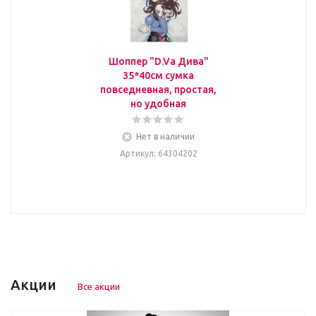
Шоппер "D.Va Дива"
35*40см сумка
повседневная, простая,
но удобная
Нет в наличии
Артикул
: 64304202
Акции
Все акции