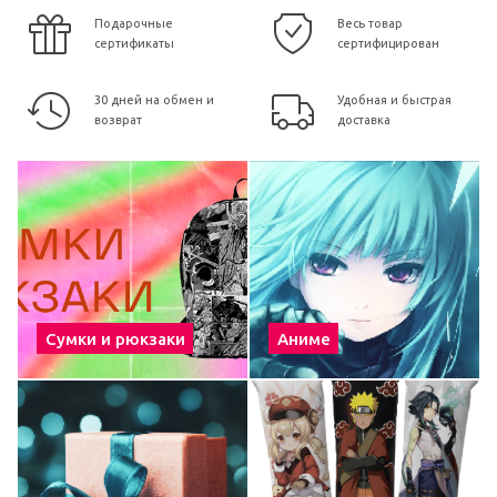
Подарочные
Весь товар
сертификаты
сертифицирован
30 дней на обмен и
Удобная и быстрая
возврат
доставка
Сумки и рюкзаки
Аниме