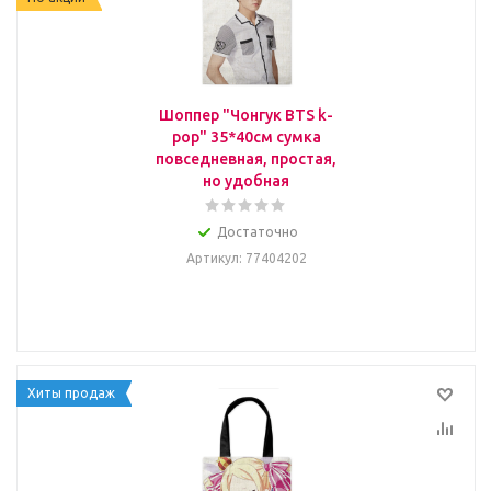
Шоппер "Чонгук BTS k-
pop" 35*40см сумка
повседневная, простая,
но удобная
Достаточно
Артикул
: 77404202
Хиты продаж