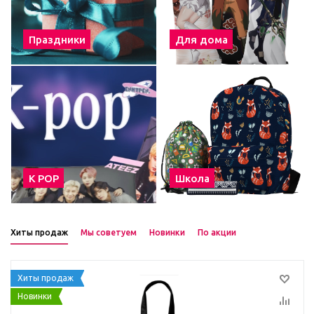
Праздники
Для дома
К POP
Школа
Хиты продаж
Мы советуем
Новинки
По акции
Хиты продаж
Новинки