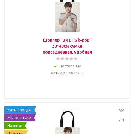
Шоппер "Ви BTS k-pop"
30*40см сумка
повседневная, удобная
Достаточно
Артикул
: 79804202
Хиты продаж
Мы советуем
Новинки
По акции