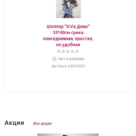
Шоппер "D.Va Дива"
35*40см сумка
повседневная, простая,
но удобная
Нет в наличии
Артикул
: 64304202
Акции
Все акции