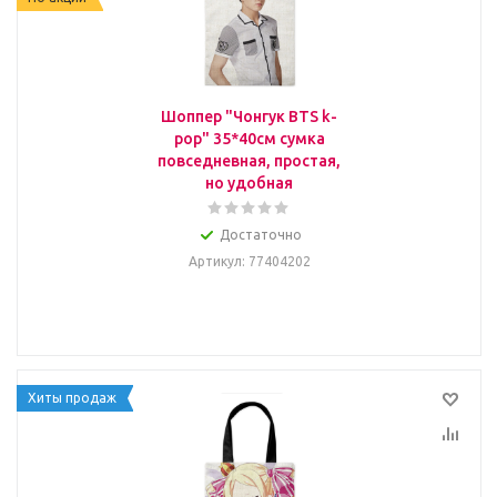
Шоппер "Чонгук BTS k-
pop" 35*40см сумка
повседневная, простая,
но удобная
Достаточно
Артикул
: 77404202
Хиты продаж