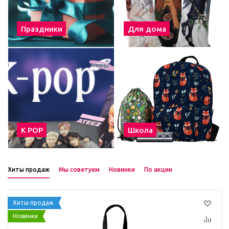
Праздники
Для дома
К POP
Школа
Хиты продаж
Мы советуем
Новинки
По акции
Хиты продаж
Новинки