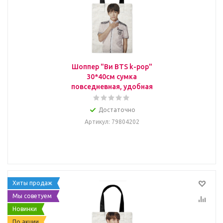
Шоппер "Ви BTS k-pop"
30*40см сумка
повседневная, удобная
Достаточно
Артикул
: 79804202
Хиты продаж
Мы советуем
Новинки
По акции