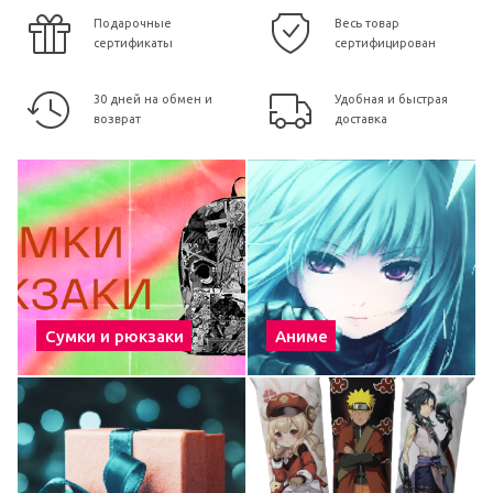
Подарочные
Весь товар
сертификаты
сертифицирован
30 дней на обмен и
Удобная и быстрая
возврат
доставка
Сумки и рюкзаки
Аниме