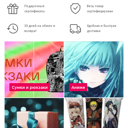
Подарочные
Весь товар
сертификаты
сертифицирован
30 дней на обмен и
Удобная и быстрая
возврат
доставка
Сумки и рюкзаки
Аниме