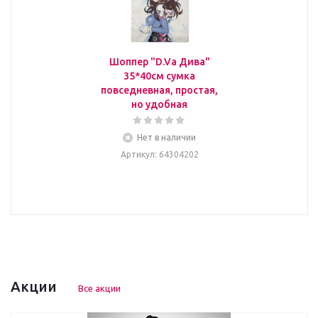
Шоппер "D.Va Дива"
35*40см сумка
повседневная, простая,
но удобная
Нет в наличии
Артикул
: 64304202
Акции
Все акции