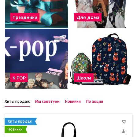
Праздники
Для дома
К POP
Школа
Хиты продаж
Мы советуем
Новинки
По акции
Хиты продаж
Новинки