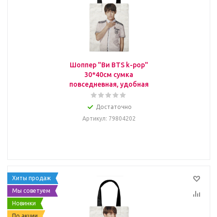
Шоппер "Ви BTS k-pop"
30*40см сумка
повседневная, удобная
Достаточно
Артикул
: 79804202
Хиты продаж
Мы советуем
Новинки
По акции