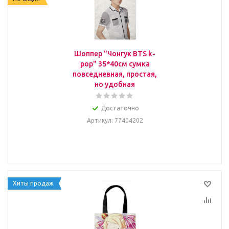
Шоппер "Чонгук BTS k-
pop" 35*40см сумка
повседневная, простая,
но удобная
Достаточно
Артикул
: 77404202
Хиты продаж