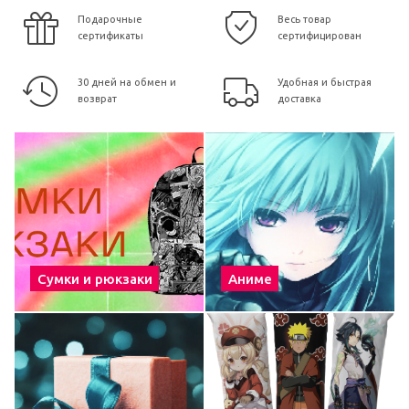
Подарочные
Весь товар
сертификаты
сертифицирован
30 дней на обмен и
Удобная и быстрая
возврат
доставка
Сумки и рюкзаки
Аниме