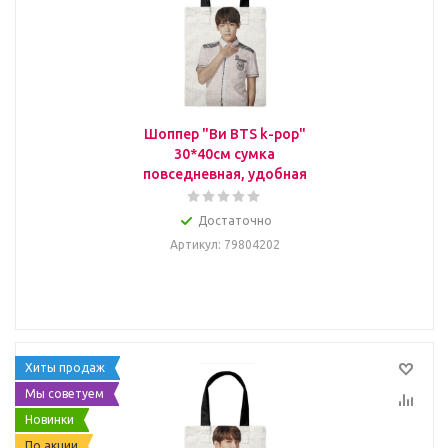
Шоппер "Ви BTS k-pop"
30*40см сумка
повседневная, удобная
Достаточно
Артикул
: 79804202
Хиты продаж
Мы советуем
Новинки
По акции