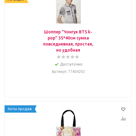
Шоппер "Чонгук BTS k-
pop" 35*40см сумка
повседневная, простая,
но удобная
Достаточно
Артикул
: 77404202
Хиты продаж