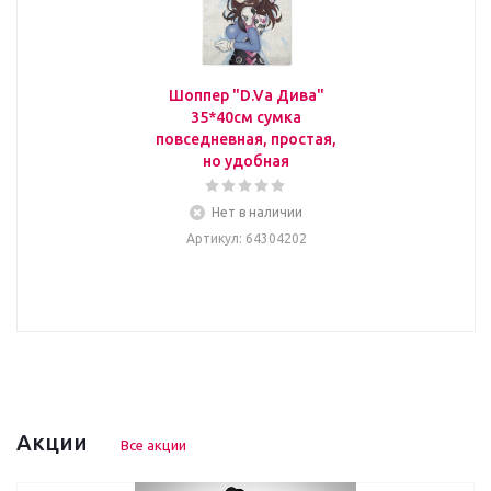
Шоппер "D.Va Дива"
35*40см сумка
повседневная, простая,
но удобная
Нет в наличии
Артикул
: 64304202
Акции
Все акции