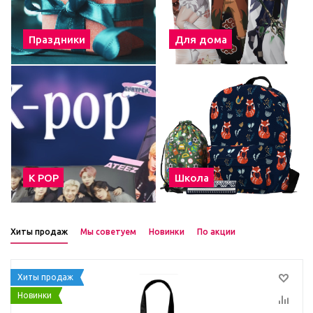
Праздники
Для дома
К POP
Школа
Хиты продаж
Мы советуем
Новинки
По акции
Хиты продаж
Новинки