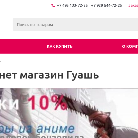
+7 495 133-72-25
+7 929 644-72-25
Зака
КАК КУПИТЬ
О КОМ
г
нет магазин Гуашь
еловек бензопила