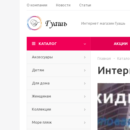
О компании
Новости
Статьи
Интернет магазин Гуашь
КАТАЛОГ
АКЦИИ
Аксессуары
Главная
-
Катало
Интер
Детям
Для дома
Женщинам
Коллекции
Море пляж
Ч