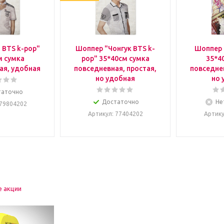
 BTS k-pop"
Шоппер "Чонгук BTS k-
Шоппер 
м сумка
pop" 35*40см сумка
35*4
ая, удобная
повседневная, простая,
повседнев
но удобная
но 
таточно
Достаточно
Не
 79804202
Артикул
: 77404202
Артик
е акции