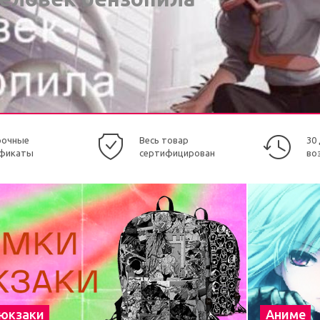
рочные
Весь товар
30
фикаты
сертифицирован
во
рюкзаки
Аниме