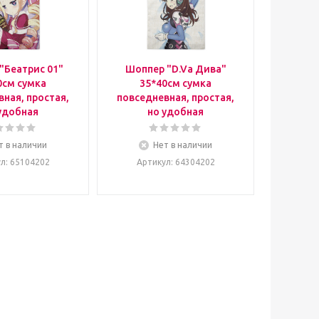
"Беатрис 01"
Шоппер "D.Va Дива"
0см сумка
35*40см сумка
ная, простая,
повседневная, простая,
удобная
но удобная
т в наличии
Нет в наличии
ул
: 65104202
Артикул
: 64304202