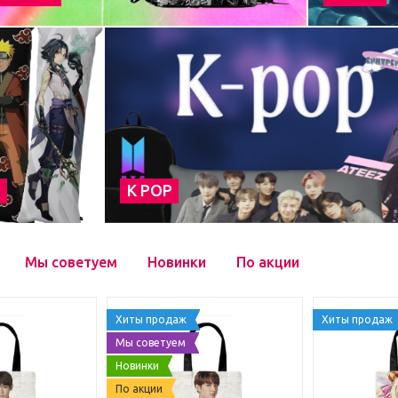
а
К POP
Мы советуем
Новинки
По акции
Хиты продаж
Хиты продаж
Мы советуем
Новинки
По акции