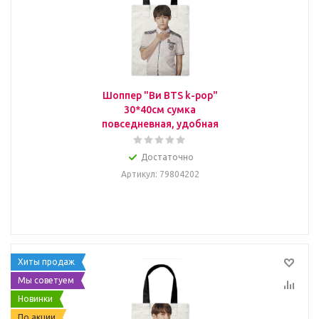
Шоппер "Ви BTS k-pop"
30*40см сумка
повседневная, удобная
Достаточно
Артикул
: 79804202
Хиты продаж
Мы советуем
Новинки
По акции