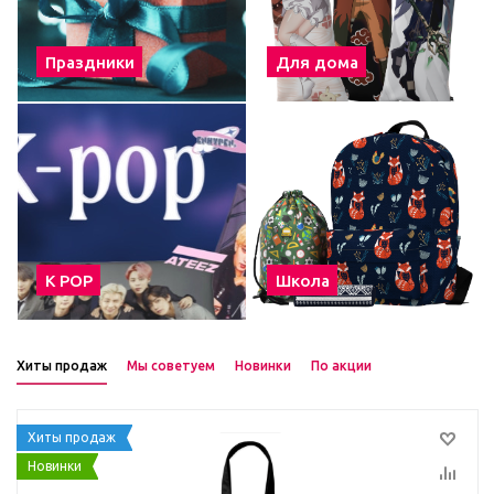
Праздники
Для дома
К POP
Школа
Хиты продаж
Мы советуем
Новинки
По акции
Хиты продаж
Новинки