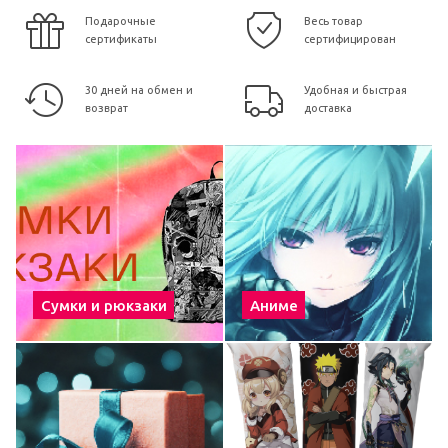
Подарочные
Весь товар
сертификаты
сертифицирован
30 дней на обмен и
Удобная и быстрая
возврат
доставка
Сумки и рюкзаки
Аниме