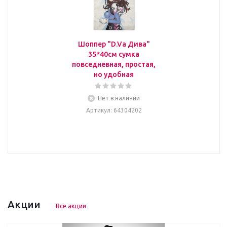
Шоппер "D.Va Дива"
35*40см сумка
повседневная, простая,
но удобная
Нет в наличии
Артикул
: 64304202
Акции
Все акции