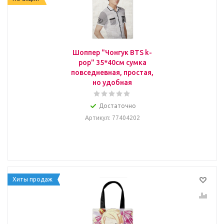
Шоппер "Чонгук BTS k-
pop" 35*40см сумка
повседневная, простая,
но удобная
Достаточно
Артикул
: 77404202
Хиты продаж