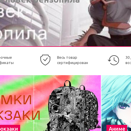
рочные
Весь товар
30
фикаты
сертифицирован
во
рюкзаки
Аниме