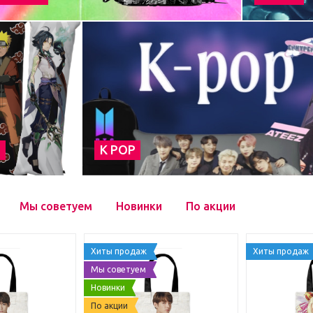
а
К POP
Мы советуем
Новинки
По акции
Хиты продаж
Хиты продаж
Мы советуем
Новинки
По акции