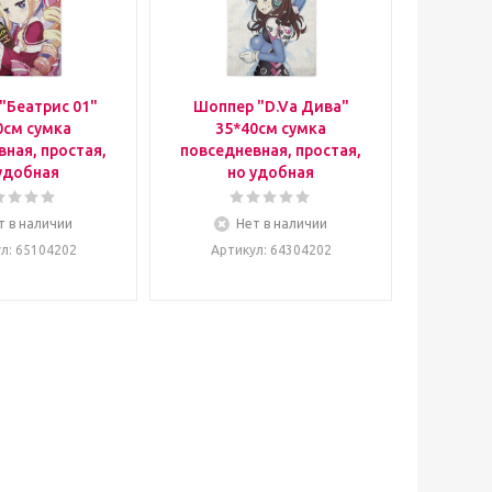
"Беатрис 01"
Шоппер "D.Va Дива"
0см сумка
35*40см сумка
ная, простая,
повседневная, простая,
удобная
но удобная
т в наличии
Нет в наличии
ул
: 65104202
Артикул
: 64304202