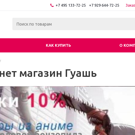
+7 495 133-72-25
+7 929 644-72-25
Зака
КАК КУПИТЬ
О КОМ
г
нет магазин Гуашь
еловек бензопила