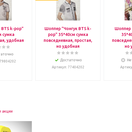
 BTS k-pop"
Шоппер "Чонгук BTS k-
Шоппер 
м сумка
pop" 35*40см сумка
35*4
ая, удобная
повседневная, простая,
повседнев
но удобная
но 
таточно
Достаточно
Не
 79804202
Артикул
: 77404202
Артик
е акции