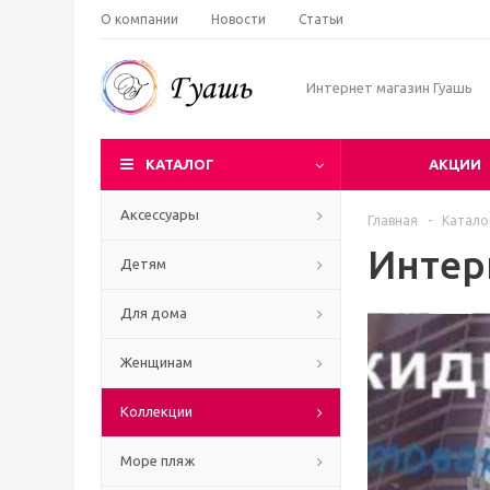
О компании
Новости
Статьи
Интернет магазин Гуашь
КАТАЛОГ
АКЦИИ
Аксессуары
Главная
-
Катало
Интер
Детям
Для дома
Женщинам
Коллекции
Море пляж
Ч