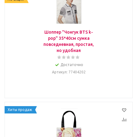
Шоппер "Чонгук BTS k-
pop" 35*40см сумка
повседневная, простая,
но удобная
Достаточно
Артикул
: 77404202
Хиты продаж