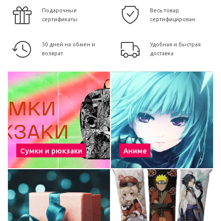
Подарочные
Весь товар
сертификаты
сертифицирован
30 дней на обмен и
Удобная и быстрая
возврат
доставка
Сумки и рюкзаки
Аниме