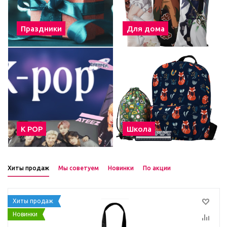
Праздники
Для дома
К POP
Школа
Хиты продаж
Мы советуем
Новинки
По акции
Хиты продаж
Новинки