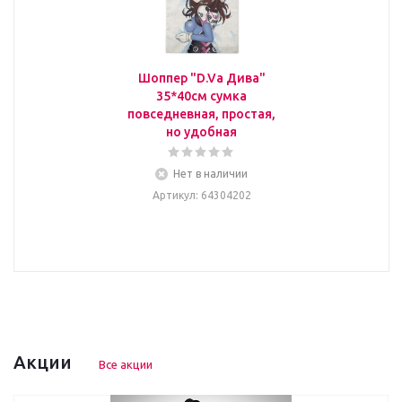
Шоппер "D.Va Дива"
35*40см сумка
повседневная, простая,
но удобная
Нет в наличии
Артикул
: 64304202
Акции
Все акции