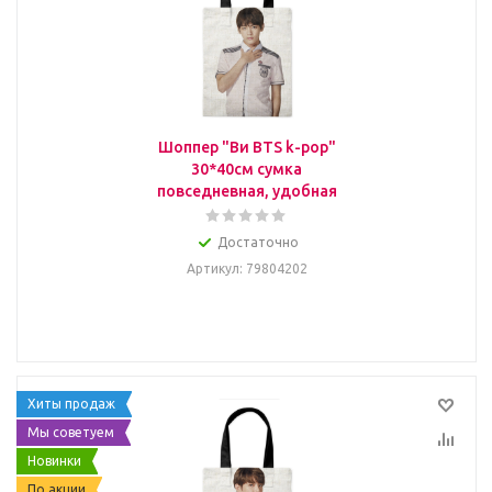
Шоппер "Ви BTS k-pop"
30*40см сумка
повседневная, удобная
Достаточно
Артикул
: 79804202
Хиты продаж
Мы советуем
Новинки
По акции