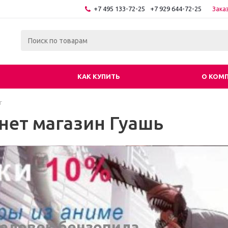
+7 495 133-72-25
+7 929 644-72-25
Зака
КАК КУПИТЬ
О КОМ
г
нет магазин Гуашь
еловек бензопила