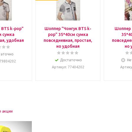
 BTS k-pop"
Шоппер "Чонгук BTS k-
Шоппер 
м сумка
pop" 35*40см сумка
35*4
ая, удобная
повседневная, простая,
повседнев
но удобная
но 
таточно
Достаточно
Не
 79804202
Артикул
: 77404202
Артик
е акции