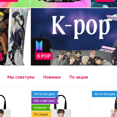
а
К POP
Мы советуем
Новинки
По акции
Хиты продаж
Хиты продаж
Мы советуем
Новинки
По акции