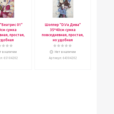
"Беатрис 01"
Шоппер "D.Va Дива"
0см сумка
35*40см сумка
ная, простая,
повседневная, простая,
удобная
но удобная
т в наличии
Нет в наличии
ул
: 65104202
Артикул
: 64304202