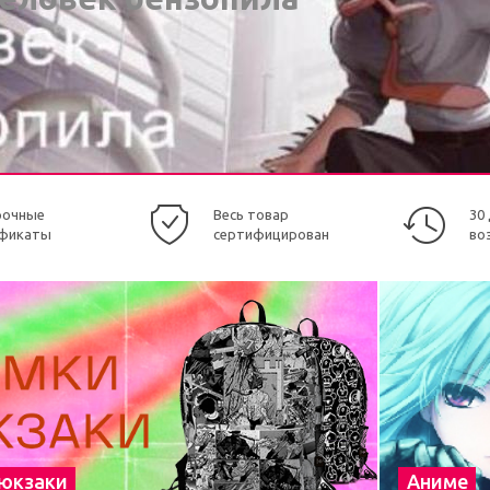
рочные
Весь товар
30
фикаты
сертифицирован
во
рюкзаки
Аниме