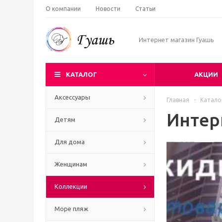
О компании
Новости
Статьи
Интернет магазин Гуашь
КАТАЛОГ
АКЦИИ
Аксессуары
Главная
-
Катало
Интер
Детям
Для дома
Женщинам
Коллекции
Море пляж
Ч