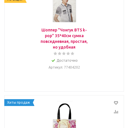
Шоппер "Чонгук BTS k-
pop" 35*40см сумка
повседневная, простая,
но удобная
Достаточно
Артикул
: 77404202
Хиты продаж