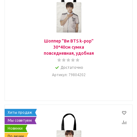
Шоппер "Ви BTS k-pop"
30*40см сумка
повседневная, удобная
Достаточно
Артикул
: 79804202
Хиты продаж
Мы советуем
Новинки
По акции