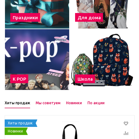
Праздники
Для дома
К POP
Школа
Хиты продаж
Мы советуем
Новинки
По акции
Хиты продаж
Новинки