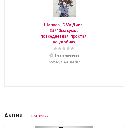
Шоппер "D.Va Дива"
35*40см сумка
повседневная, простая,
но удобная
Нет в наличии
Артикул
: 64304202
Акции
Все акции