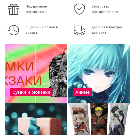
Подарочные
Весь товар
сертификаты
сертифицирован
30 дней на обмен и
Удобная и быстрая
возврат
доставка
Сумки и рюкзаки
Аниме