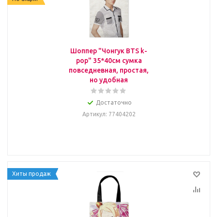
Шоппер "Чонгук BTS k-
pop" 35*40см сумка
повседневная, простая,
но удобная
Достаточно
Артикул
: 77404202
Хиты продаж