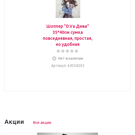
Шоппер "D.Va Дива"
35*40см сумка
повседневная, простая,
но удобная
Нет в наличии
Артикул
: 64304202
Акции
Все акции