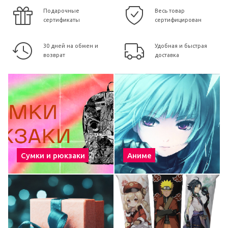
Подарочные
Весь товар
сертификаты
сертифицирован
30 дней на обмен и
Удобная и быстрая
возврат
доставка
Сумки и рюкзаки
Аниме