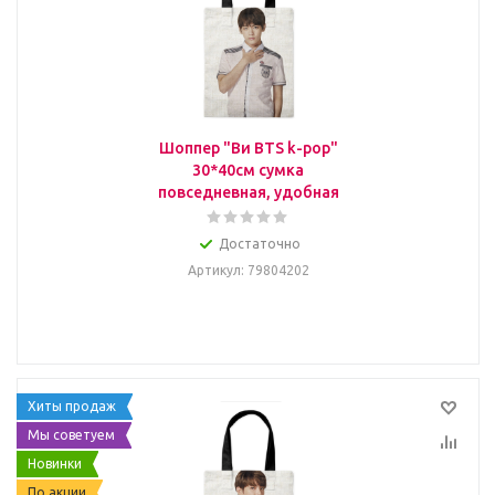
Шоппер "Ви BTS k-pop"
30*40см сумка
повседневная, удобная
Достаточно
Артикул
: 79804202
Хиты продаж
Мы советуем
Новинки
По акции