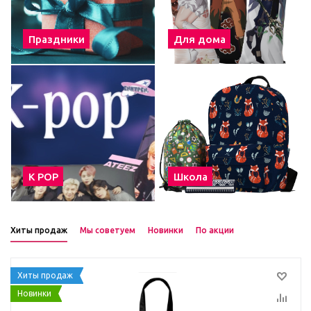
Праздники
Для дома
К POP
Школа
Хиты продаж
Мы советуем
Новинки
По акции
Хиты продаж
Новинки