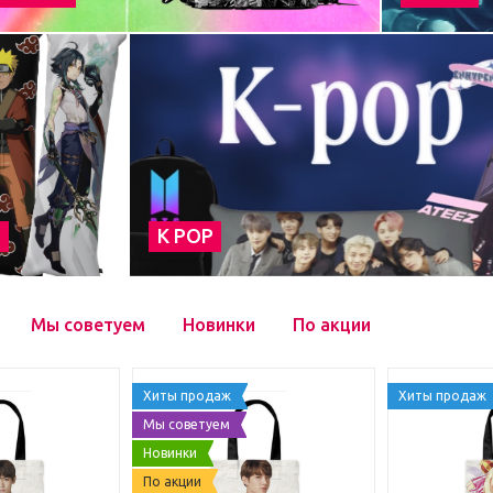
а
К POP
Мы советуем
Новинки
По акции
Хиты продаж
Хиты продаж
Мы советуем
Новинки
По акции