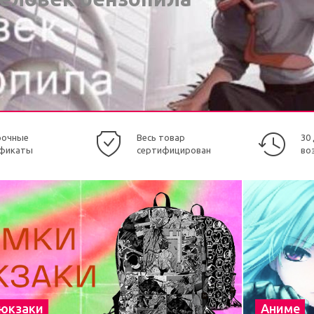
рочные
Весь товар
30
фикаты
сертифицирован
во
рюкзаки
Аниме