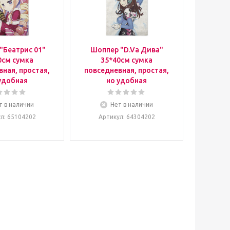
"Беатрис 01"
Шоппер "D.Va Дива"
0см сумка
35*40см сумка
ная, простая,
повседневная, простая,
удобная
но удобная
т в наличии
Нет в наличии
ул
: 65104202
Артикул
: 64304202