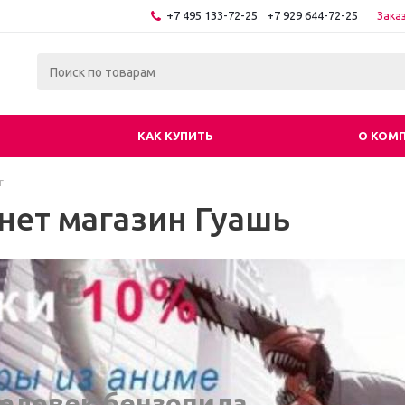
+7 495 133-72-25
+7 929 644-72-25
Зака
КАК КУПИТЬ
О КОМ
г
нет магазин Гуашь
еловек бензопила