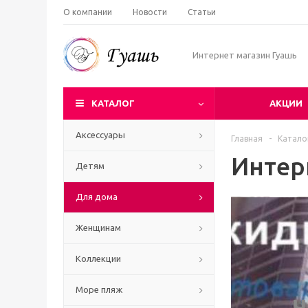
О компании
Новости
Статьи
Интернет магазин Гуашь
КАТАЛОГ
АКЦИИ
Аксессуары
Главная
-
Катало
Интер
Детям
Для дома
Женщинам
Коллекции
Море пляж
Ч