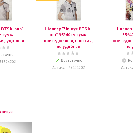
 BTS k-pop"
Шоппер "Чонгук BTS k-
Шоппер 
м сумка
pop" 35*40см сумка
35*4
ая, удобная
повседневная, простая,
повседнев
но удобная
но 
таточно
Достаточно
Не
 79804202
Артикул
: 77404202
Артик
е акции