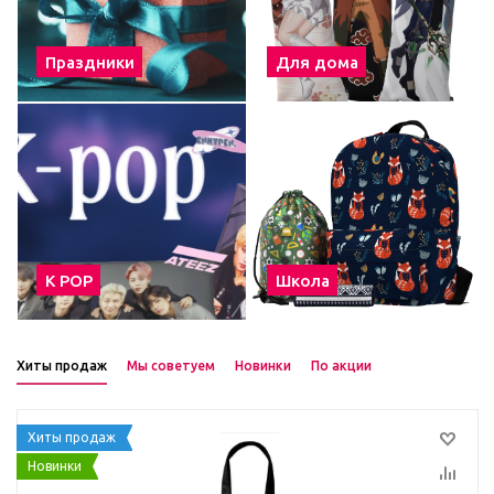
Праздники
Для дома
К POP
Школа
Хиты продаж
Мы советуем
Новинки
По акции
Хиты продаж
Новинки