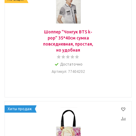
Шоппер "Чонгук BTS k-
pop" 35*40см сумка
повседневная, простая,
но удобная
Достаточно
Артикул
: 77404202
Хиты продаж