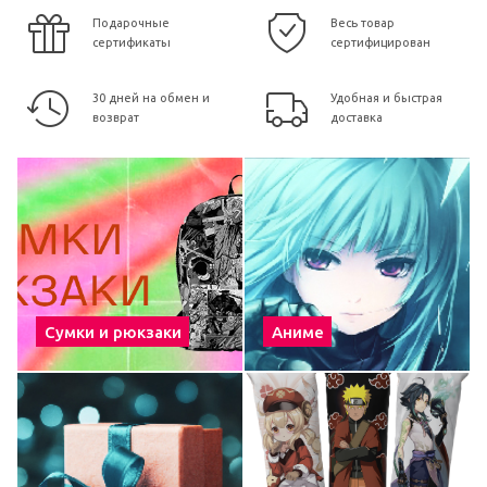
Подарочные
Весь товар
сертификаты
сертифицирован
30 дней на обмен и
Удобная и быстрая
возврат
доставка
Сумки и рюкзаки
Аниме