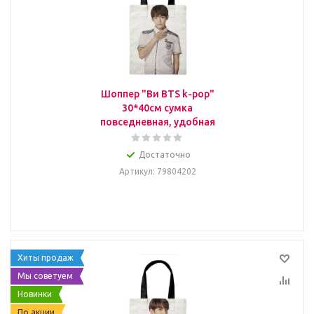
Шоппер "Ви BTS k-pop"
30*40см сумка
повседневная, удобная
Достаточно
Артикул
: 79804202
Хиты продаж
Мы советуем
Новинки
По акции