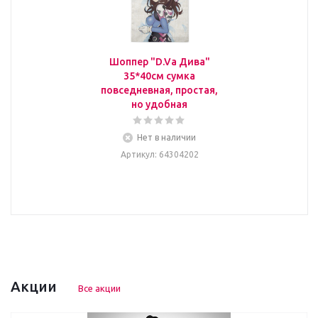
Шоппер "D.Va Дива"
35*40см сумка
повседневная, простая,
но удобная
Нет в наличии
Артикул
: 64304202
Акции
Все акции