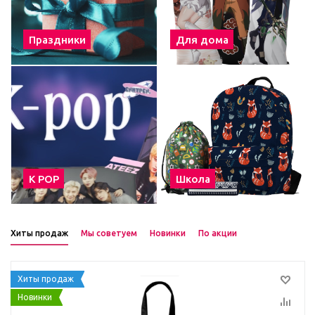
Праздники
Для дома
К POP
Школа
Хиты продаж
Мы советуем
Новинки
По акции
Хиты продаж
Новинки