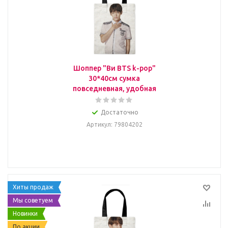
Шоппер "Ви BTS k-pop"
30*40см сумка
повседневная, удобная
Достаточно
Артикул
: 79804202
Хиты продаж
Мы советуем
Новинки
По акции