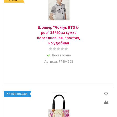
Шоппер "Чонгук BTS k-
pop" 35*40см сумка
повседневная, простая,
но удобная
Достаточно
Артикул
: 77404202
Хиты продаж