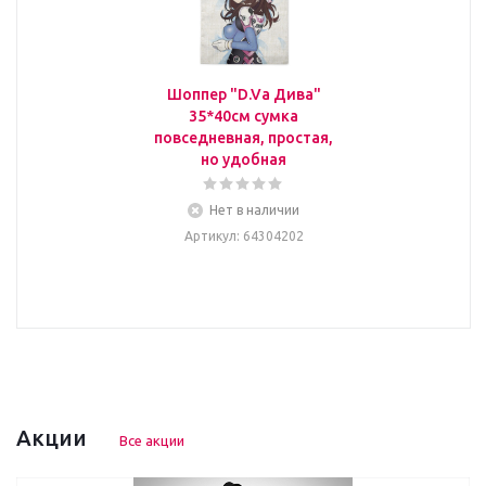
Шоппер "D.Va Дива"
35*40см сумка
повседневная, простая,
но удобная
Нет в наличии
Артикул
: 64304202
Акции
Все акции