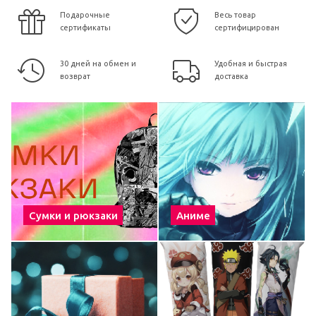
Подарочные
Весь товар
сертификаты
сертифицирован
30 дней на обмен и
Удобная и быстрая
возврат
доставка
Сумки и рюкзаки
Аниме