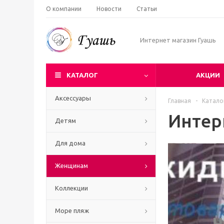
О компании
Новости
Статьи
Интернет магазин Гуашь
КАТАЛОГ
АКЦИИ
Аксессуары
Главная
-
Катало
Интер
Детям
Для дома
Женщинам
Коллекции
Море пляж
Ч