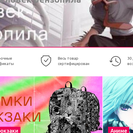
рочные
Весь товар
30
фикаты
сертифицирован
во
рюкзаки
Аниме