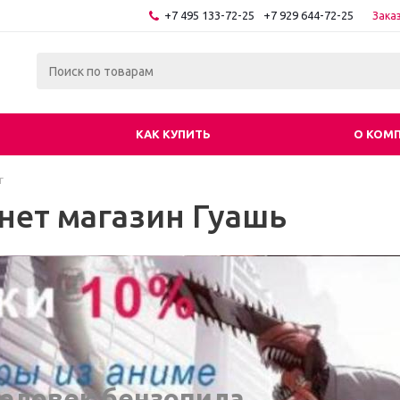
+7 495 133-72-25
+7 929 644-72-25
Зака
КАК КУПИТЬ
О КОМ
г
нет магазин Гуашь
еловек бензопила