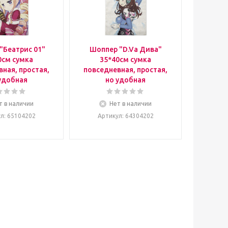
"Беатрис 01"
Шоппер "D.Va Дива"
0см сумка
35*40см сумка
ная, простая,
повседневная, простая,
удобная
но удобная
т в наличии
Нет в наличии
ул
: 65104202
Артикул
: 64304202