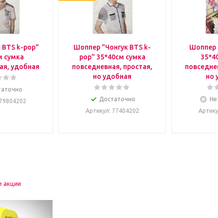
 BTS k-pop"
Шоппер "Чонгук BTS k-
Шоппер 
м сумка
pop" 35*40см сумка
35*4
ая, удобная
повседневная, простая,
повседнев
но удобная
но 
таточно
Достаточно
Не
 79804202
Артикул
: 77404202
Артик
е акции