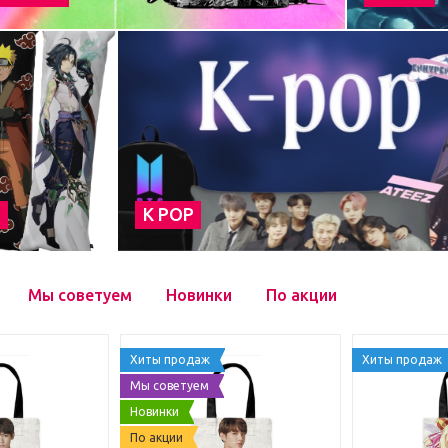
а
К POP
Мы советуем
Новинки
По акции
Хиты продаж
Хиты продаж
Мы советуем
Новинки
По акции