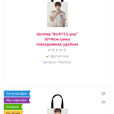
Шоппер "Ви BTS k-pop"
30*40см сумка
повседневная, удобная
Достаточно
Артикул
: 79804202
Хиты продаж
Мы советуем
Новинки
По акции