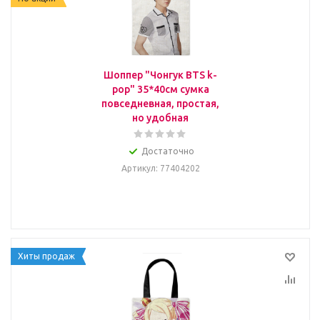
Шоппер "Чонгук BTS k-
pop" 35*40см сумка
повседневная, простая,
но удобная
Достаточно
Артикул
: 77404202
Хиты продаж