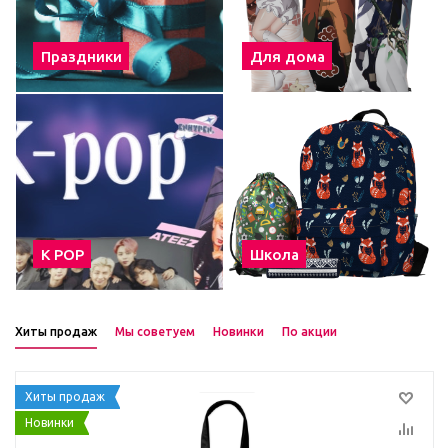
Праздники
Для дома
К POP
Школа
Хиты продаж
Мы советуем
Новинки
По акции
Хиты продаж
Новинки