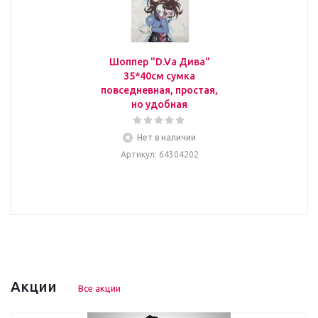
Шоппер "D.Va Дива"
35*40см сумка
повседневная, простая,
но удобная
Нет в наличии
Артикул
: 64304202
Акции
Все акции