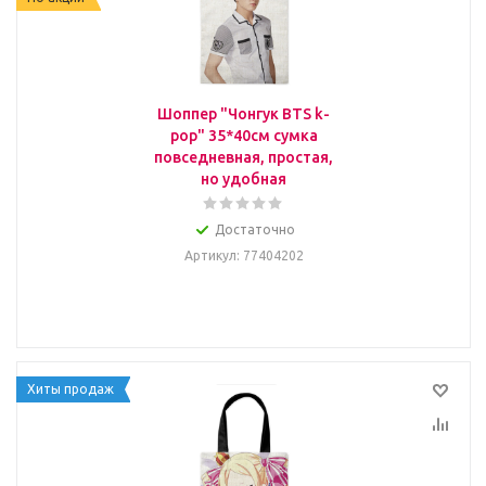
Шоппер "Чонгук BTS k-
pop" 35*40см сумка
повседневная, простая,
но удобная
Достаточно
Артикул
: 77404202
Хиты продаж