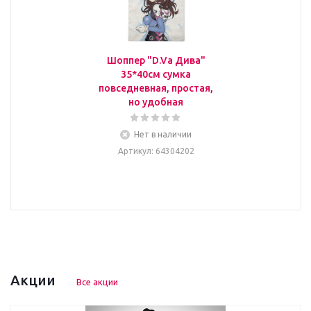
Шоппер "D.Va Дива"
35*40см сумка
повседневная, простая,
но удобная
Нет в наличии
Артикул
: 64304202
Акции
Все акции