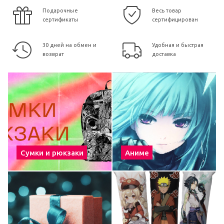
Подарочные
Весь товар
сертификаты
сертифицирован
30 дней на обмен и
Удобная и быстрая
возврат
доставка
Сумки и рюкзаки
Аниме