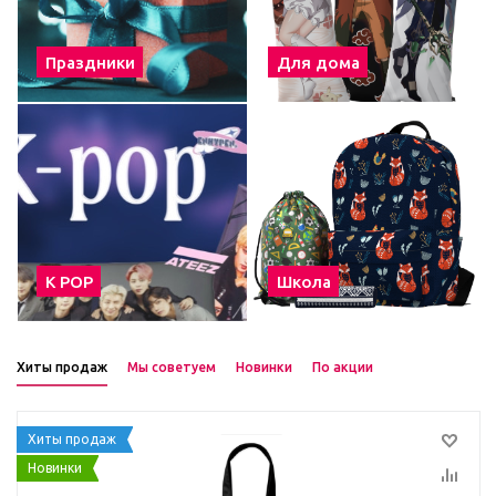
Праздники
Для дома
К POP
Школа
Хиты продаж
Мы советуем
Новинки
По акции
Хиты продаж
Новинки