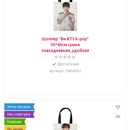
Шоппер "Ви BTS k-pop"
30*40см сумка
повседневная, удобная
Достаточно
Артикул
: 79804202
Хиты продаж
Мы советуем
Новинки
По акции