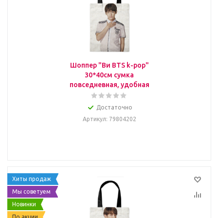
Шоппер "Ви BTS k-pop"
30*40см сумка
повседневная, удобная
Достаточно
Артикул
: 79804202
Хиты продаж
Мы советуем
Новинки
По акции