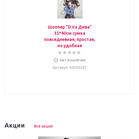
Шоппер "D.Va Дива"
35*40см сумка
повседневная, простая,
но удобная
Нет в наличии
Артикул
: 64304202
Акции
Все акции