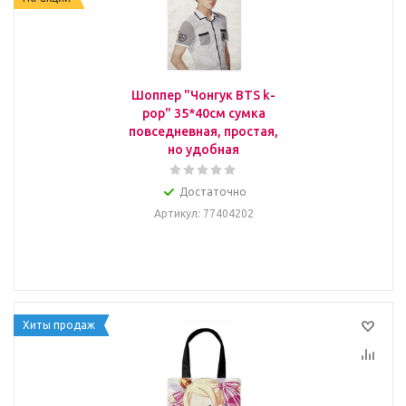
Шоппер "Чонгук BTS k-
pop" 35*40см сумка
повседневная, простая,
но удобная
Достаточно
Артикул
: 77404202
Хиты продаж