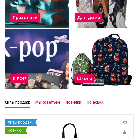
Праздники
Для дома
К POP
Школа
Хиты продаж
Мы советуем
Новинки
По акции
Хиты продаж
Новинки