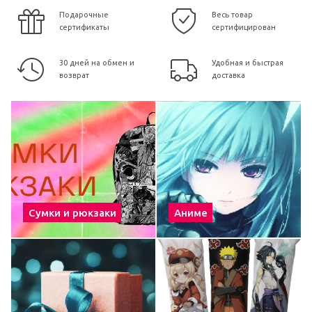
Подарочные
Весь товар
сертификаты
сертифицирован
30 дней на обмен и
Удобная и быстрая
возврат
доставка
Сумки и рюкзаки
Аниме