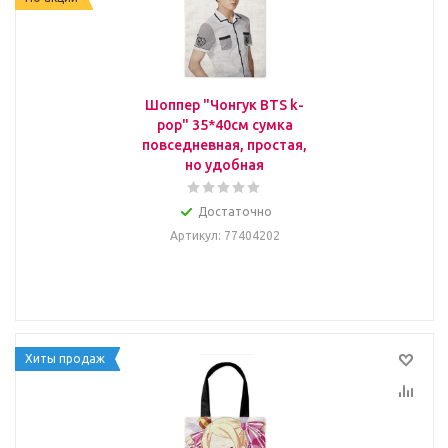
Шоппер "Чонгук BTS k-
pop" 35*40см сумка
повседневная, простая,
но удобная
Достаточно
Артикул
: 77404202
Хиты продаж