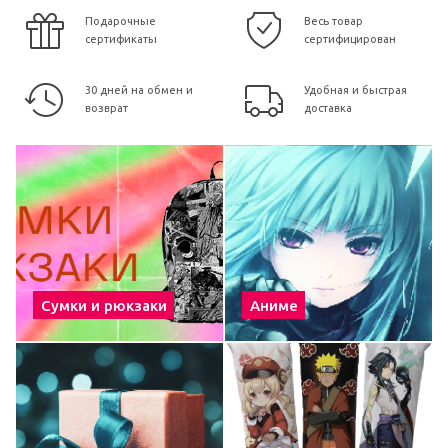
Подарочные
Весь товар
сертификаты
сертифицирован
30 дней на обмен и
Удобная и быстрая
возврат
доставка
Сумки и рюкзаки
Аниме