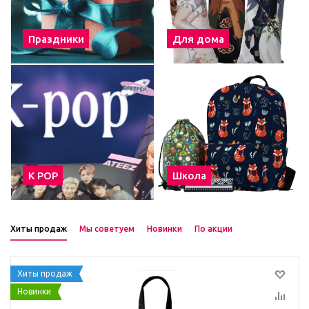
Праздники
Для дома
К POP
Школа
Хиты продаж
Мы советуем
Новинки
По акции
Хиты продаж
Новинки