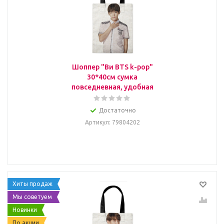
Шоппер "Ви BTS k-pop"
30*40см сумка
повседневная, удобная
Достаточно
Артикул
: 79804202
Хиты продаж
Мы советуем
Новинки
По акции