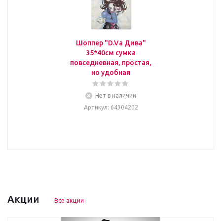
Шоппер "D.Va Дива"
35*40см сумка
повседневная, простая,
но удобная
Нет в наличии
Артикул
: 64304202
Акции
Все акции