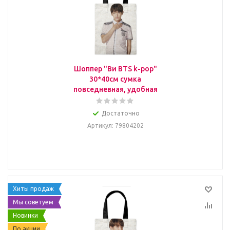
Шоппер "Ви BTS k-pop"
30*40см сумка
повседневная, удобная
Достаточно
Артикул
: 79804202
Хиты продаж
Мы советуем
Новинки
По акции