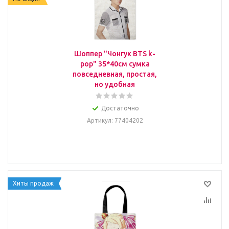
Шоппер "Чонгук BTS k-
pop" 35*40см сумка
повседневная, простая,
но удобная
Достаточно
Артикул
: 77404202
Хиты продаж