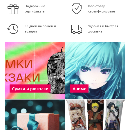
Подарочные
Весь товар
сертификаты
сертифицирован
30 дней на обмен и
Удобная и быстрая
возврат
доставка
Сумки и рюкзаки
Аниме