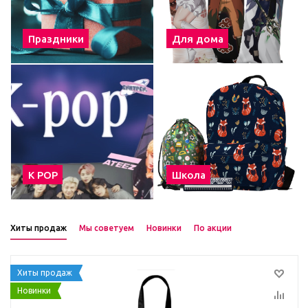
Праздники
Для дома
К POP
Школа
Хиты продаж
Мы советуем
Новинки
По акции
Хиты продаж
Новинки