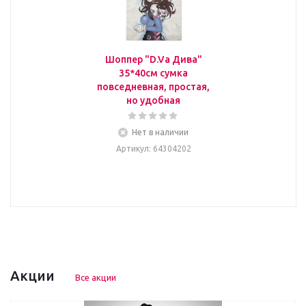
Шоппер "D.Va Дива"
35*40см сумка
повседневная, простая,
но удобная
Нет в наличии
Артикул
: 64304202
Акции
Все акции