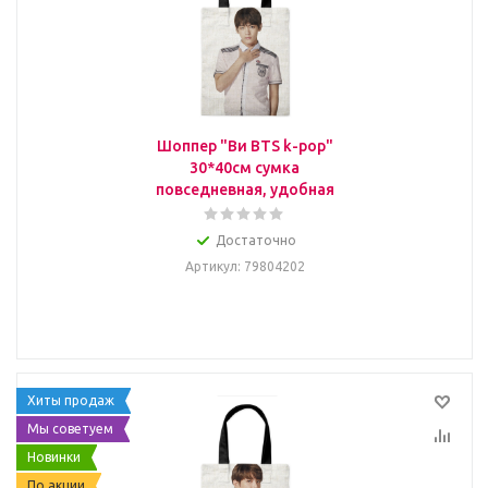
Шоппер "Ви BTS k-pop"
30*40см сумка
повседневная, удобная
Достаточно
Артикул
: 79804202
Хиты продаж
Мы советуем
Новинки
По акции