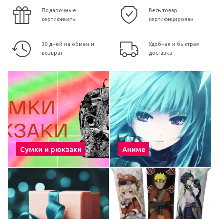
Подарочные
Весь товар
сертификаты
сертифицирован
30 дней на обмен и
Удобная и быстрая
возврат
доставка
Сумки и рюкзаки
Аниме