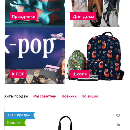
Праздники
Для дома
К POP
Школа
Хиты продаж
Мы советуем
Новинки
По акции
Хиты продаж
Новинки