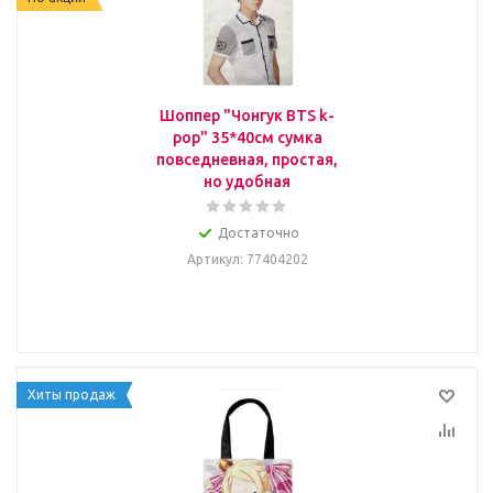
Шоппер "Чонгук BTS k-
pop" 35*40см сумка
повседневная, простая,
но удобная
Достаточно
Артикул
: 77404202
Хиты продаж