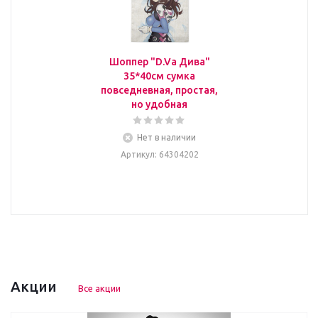
Шоппер "D.Va Дива"
35*40см сумка
повседневная, простая,
но удобная
Нет в наличии
Артикул
: 64304202
Акции
Все акции