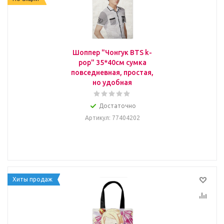
Шоппер "Чонгук BTS k-
pop" 35*40см сумка
повседневная, простая,
но удобная
Достаточно
Артикул
: 77404202
Хиты продаж