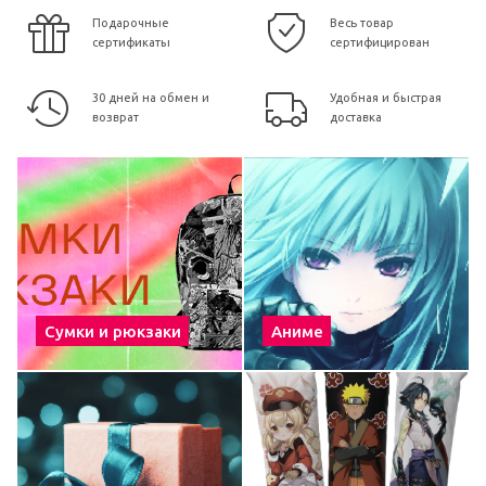
Подарочные
Весь товар
сертификаты
сертифицирован
30 дней на обмен и
Удобная и быстрая
возврат
доставка
Сумки и рюкзаки
Аниме