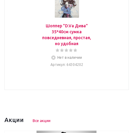
Шоппер "D.Va Дива"
35*40см сумка
повседневная, простая,
но удобная
Нет в наличии
Артикул
: 64304202
Акции
Все акции