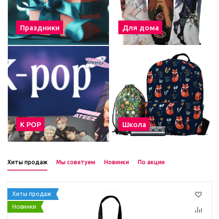
Праздники
Для дома
К POP
Школа
Хиты продаж
Мы советуем
Новинки
По акции
Хиты продаж
Новинки