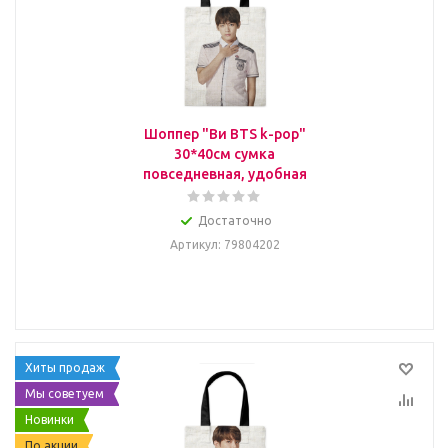
Шоппер "Ви BTS k-pop"
30*40см сумка
повседневная, удобная
Достаточно
Артикул
: 79804202
Хиты продаж
Мы советуем
Новинки
По акции