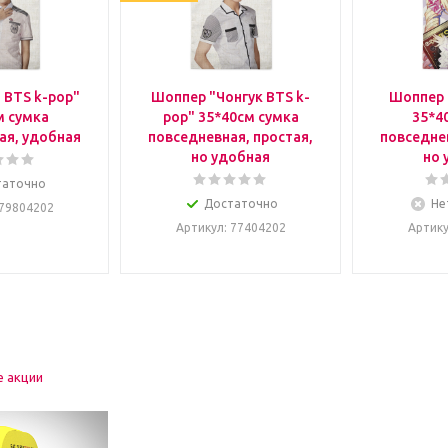
 BTS k-pop"
Шоппер "Чонгук BTS k-
Шоппер 
м сумка
pop" 35*40см сумка
35*4
ая, удобная
повседневная, простая,
повседнев
но удобная
но 
таточно
Достаточно
Не
 79804202
Артикул
: 77404202
Артик
е акции