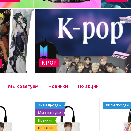
а
К POP
Мы советуем
Новинки
По акции
Хиты продаж
Хиты продаж
Мы советуем
Новинки
По акции