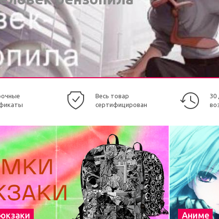
рочные
Весь товар
30
фикаты
сертифицирован
во
рюкзаки
Аниме