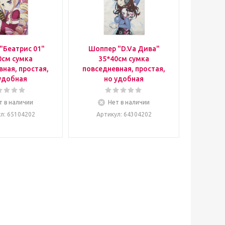
"Беатрис 01"
Шоппер "D.Va Дива"
0см сумка
35*40см сумка
ная, простая,
повседневная, простая,
удобная
но удобная
т в наличии
Нет в наличии
ул
: 65104202
Артикул
: 64304202