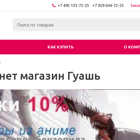
+7 495 133-72-25
+7 929 644-72-25
Зака
КАК КУПИТЬ
О КОМ
г
нет магазин Гуашь
еловек бензопила