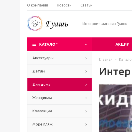
О компании
Новости
Статьи
Интернет магазин Гуашь
КАТАЛОГ
АКЦИИ
Аксессуары
Главная
-
Катало
Интер
Детям
Для дома
Женщинам
Коллекции
Море пляж
Ч