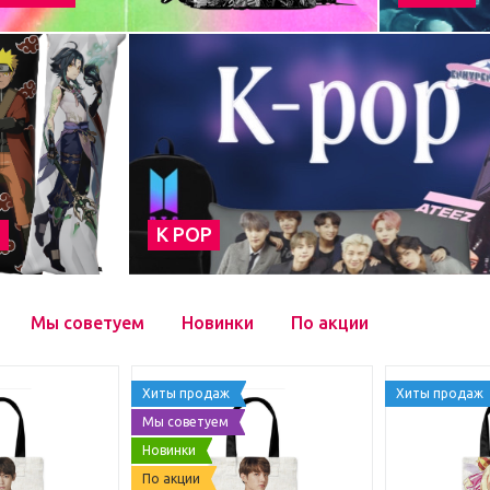
а
К POP
Мы советуем
Новинки
По акции
Хиты продаж
Хиты продаж
Мы советуем
Новинки
По акции