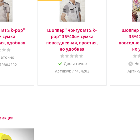
 BTS k-pop"
Шоппер "Чонгук BTS k-
Шоппер 
м сумка
pop" 35*40см сумка
35*4
ая, удобная
повседневная, простая,
повседнев
но удобная
но 
таточно
Достаточно
Не
 79804202
Артикул
: 77404202
Артик
е акции