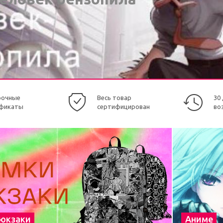
рочные
Весь товар
30
фикаты
сертифицирован
во
рюкзаки
Аниме