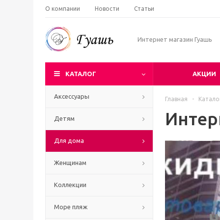
О компании
Новости
Статьи
Интернет магазин Гуашь
КАТАЛОГ
АКЦИИ
Аксессуары
Главная
-
Катало
Интер
Детям
Для дома
Женщинам
Коллекции
Море пляж
Ч