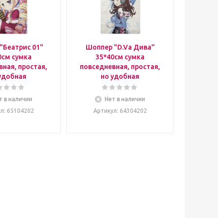
"Беатрис 01"
Шоппер "D.Va Дива"
0см сумка
35*40см сумка
ная, простая,
повседневная, простая,
удобная
но удобная
т в наличии
Нет в наличии
ул
: 65104202
Артикул
: 64304202