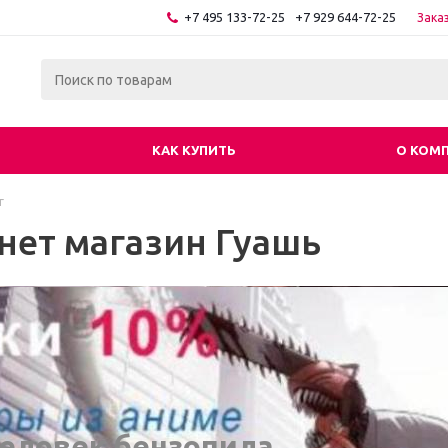
+7 495 133-72-25
+7 929 644-72-25
Зака
КАК КУПИТЬ
О КОМ
г
нет магазин Гуашь
еловек бензопила