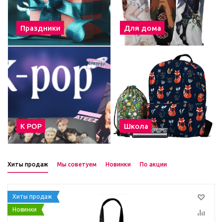
Праздники
Для дома
К POP
Школа
Хиты продаж
Мы советуем
Новинки
По акции
Хиты продаж
Новинки