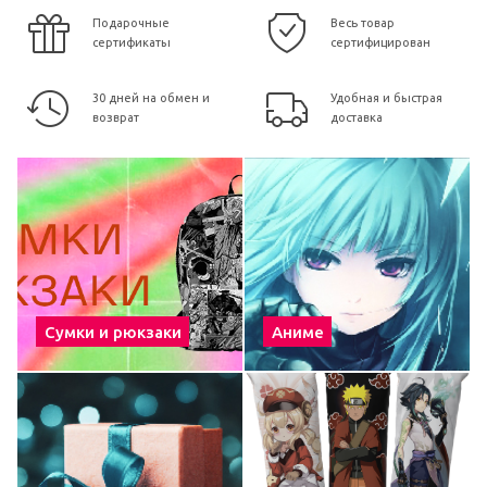
Подарочные
Весь товар
сертификаты
сертифицирован
30 дней на обмен и
Удобная и быстрая
возврат
доставка
Сумки и рюкзаки
Аниме