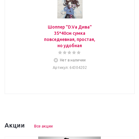
Шоппер "D.Va Дива"
35*40см сумка
повседневная, простая,
но удобная
Нет в наличии
Артикул
: 64304202
Акции
Все акции