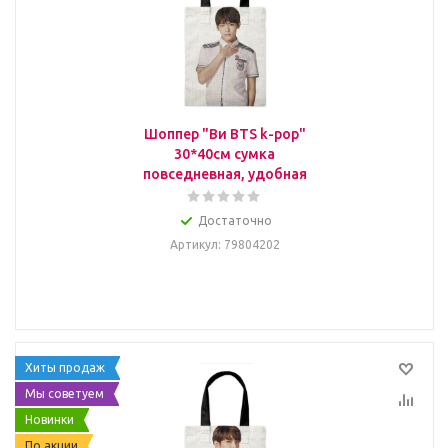
Шоппер "Ви BTS k-pop"
30*40см сумка
повседневная, удобная
Достаточно
Артикул
: 79804202
Хиты продаж
Мы советуем
Новинки
По акции