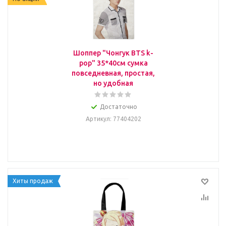
Шоппер "Чонгук BTS k-
pop" 35*40см сумка
повседневная, простая,
но удобная
Достаточно
Артикул
: 77404202
Хиты продаж