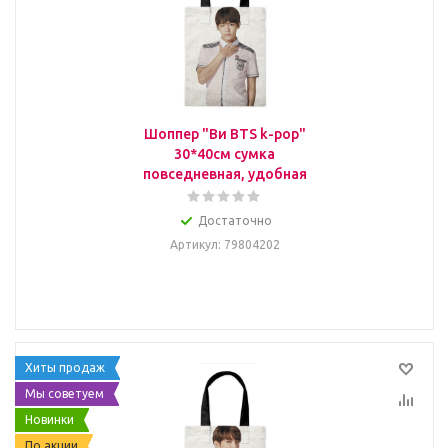
Шоппер "Ви BTS k-pop"
30*40см сумка
повседневная, удобная
Достаточно
Артикул
: 79804202
Хиты продаж
Мы советуем
Новинки
По акции