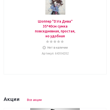
Шоппер "D.Va Дива"
35*40см сумка
повседневная, простая,
но удобная
Нет в наличии
Артикул
: 64304202
Акции
Все акции