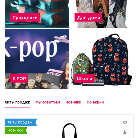
Праздники
Для дома
К POP
Школа
Хиты продаж
Мы советуем
Новинки
По акции
Хиты продаж
Новинки