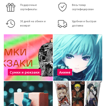
Подарочные
Весь товар
сертификаты
сертифицирован
30 дней на обмен и
Удобная и быстрая
возврат
доставка
Сумки и рюкзаки
Аниме