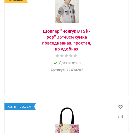
Шоппер "Чонгук BTS k-
pop" 35*40см сумка
повседневная, простая,
но удобная
Достаточно
Артикул
: 77404202
Хиты продаж