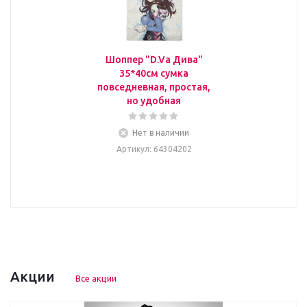
Шоппер "D.Va Дива"
35*40см сумка
повседневная, простая,
но удобная
Нет в наличии
Артикул
: 64304202
Акции
Все акции