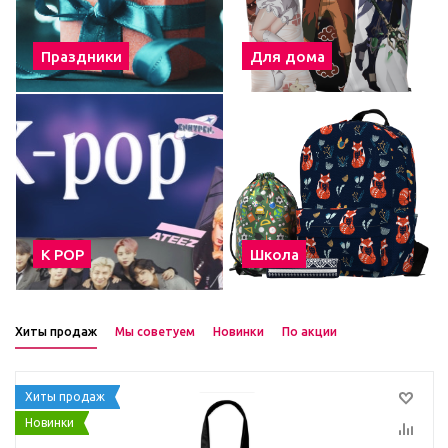
Праздники
Для дома
К POP
Школа
Хиты продаж
Мы советуем
Новинки
По акции
Хиты продаж
Новинки