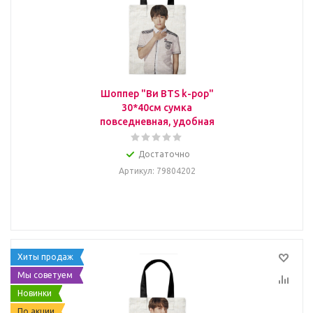
Шоппер "Ви BTS k-pop"
30*40см сумка
повседневная, удобная
Достаточно
Артикул
: 79804202
Хиты продаж
Мы советуем
Новинки
По акции