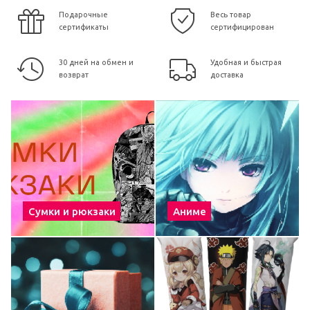
Подарочные
Весь товар
сертификаты
сертифицирован
30 дней на обмен и
Удобная и быстрая
возврат
доставка
Сумки и рюкзаки
Аниме