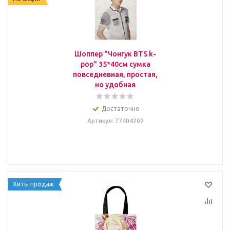
Шоппер "Чонгук BTS k-
pop" 35*40см сумка
повседневная, простая,
но удобная
Достаточно
Артикул
: 77404202
Хиты продаж