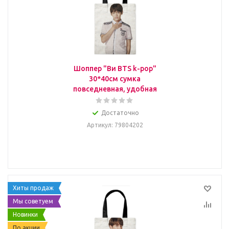
Шоппер "Ви BTS k-pop"
30*40см сумка
повседневная, удобная
Достаточно
Артикул
: 79804202
Хиты продаж
Мы советуем
Новинки
По акции