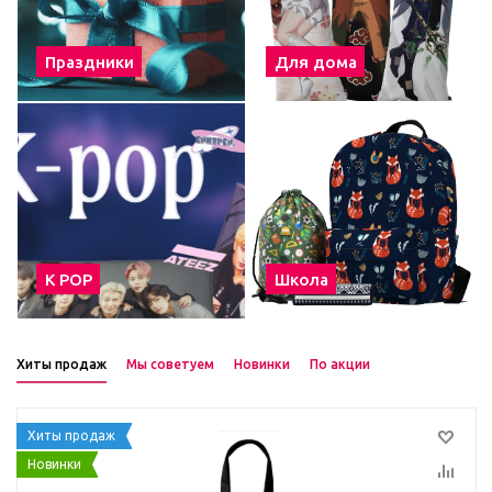
Праздники
Для дома
К POP
Школа
Хиты продаж
Мы советуем
Новинки
По акции
Хиты продаж
Новинки