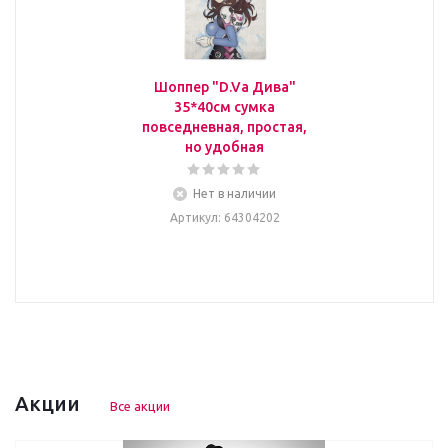
Шоппер "D.Va Дива"
35*40см сумка
повседневная, простая,
но удобная
Нет в наличии
Артикул
: 64304202
Акции
Все акции