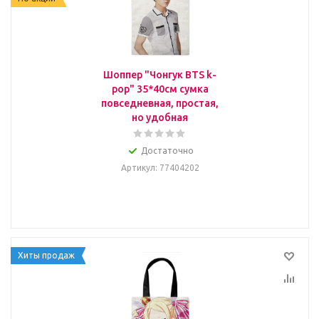
Шоппер "Чонгук BTS k-
pop" 35*40см сумка
повседневная, простая,
но удобная
Достаточно
Артикул
: 77404202
Хиты продаж