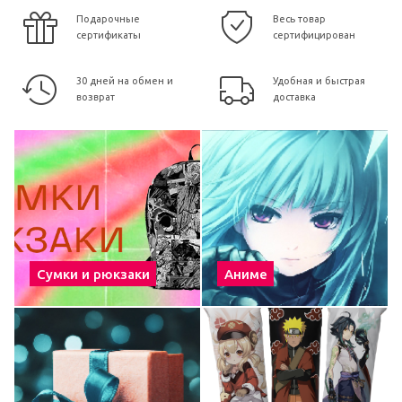
Подарочные
Весь товар
сертификаты
сертифицирован
30 дней на обмен и
Удобная и быстрая
возврат
доставка
Сумки и рюкзаки
Аниме