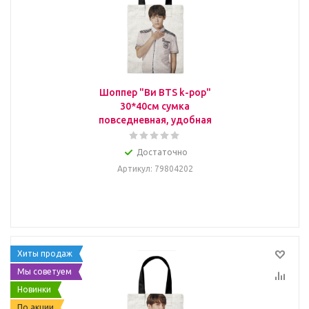
Шоппер "Ви BTS k-pop"
30*40см сумка
повседневная, удобная
Достаточно
Артикул
: 79804202
Хиты продаж
Мы советуем
Новинки
По акции