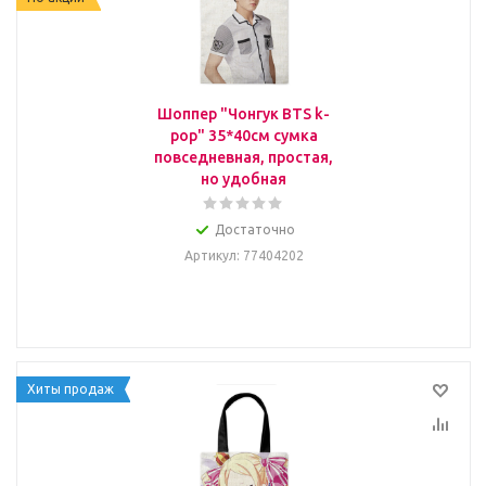
Шоппер "Чонгук BTS k-
pop" 35*40см сумка
повседневная, простая,
но удобная
Достаточно
Артикул
: 77404202
Хиты продаж