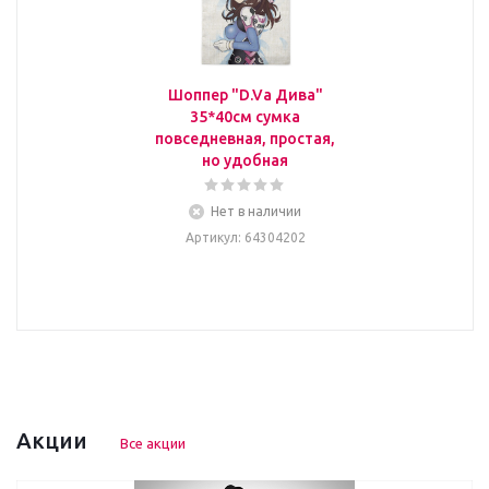
Шоппер "D.Va Дива"
35*40см сумка
повседневная, простая,
но удобная
Нет в наличии
Артикул
: 64304202
Акции
Все акции