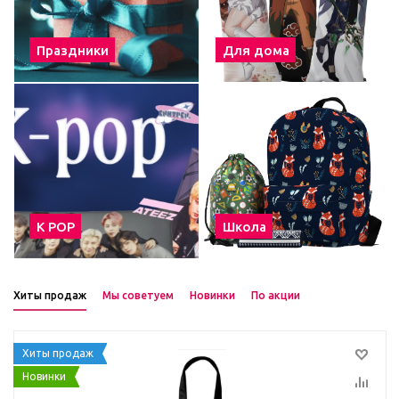
Праздники
Для дома
К POP
Школа
Хиты продаж
Мы советуем
Новинки
По акции
Хиты продаж
Новинки