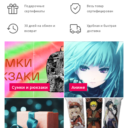
Подарочные
Весь товар
сертификаты
сертифицирован
30 дней на обмен и
Удобная и быстрая
возврат
доставка
Сумки и рюкзаки
Аниме