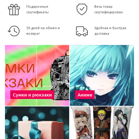
Подарочные
Весь товар
сертификаты
сертифицирован
30 дней на обмен и
Удобная и быстрая
возврат
доставка
Сумки и рюкзаки
Аниме