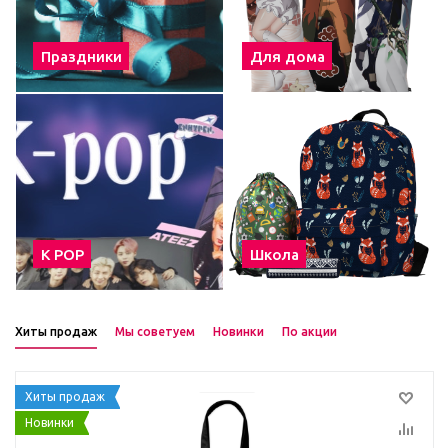
Праздники
Для дома
К POP
Школа
Хиты продаж
Мы советуем
Новинки
По акции
Хиты продаж
Новинки