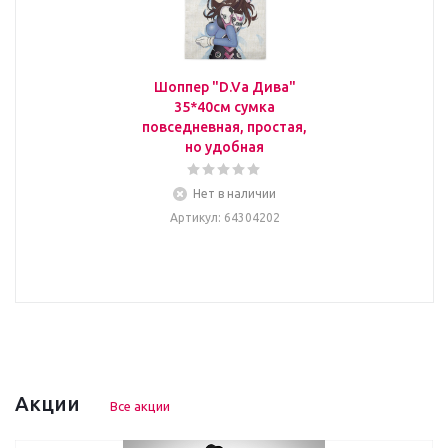
Шоппер "D.Va Дива"
35*40см сумка
повседневная, простая,
но удобная
Нет в наличии
Артикул
: 64304202
Акции
Все акции