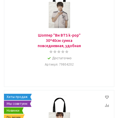
Шоппер "Ви BTS k-pop"
30*40см сумка
повседневная, удобная
Достаточно
Артикул
: 79804202
Хиты продаж
Мы советуем
Новинки
По акции