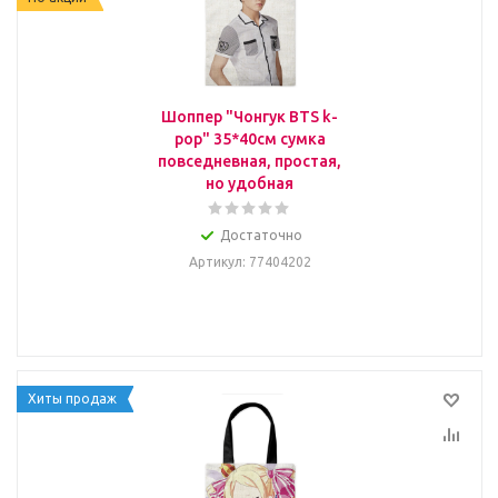
Шоппер "Чонгук BTS k-
pop" 35*40см сумка
повседневная, простая,
но удобная
Достаточно
Артикул
: 77404202
Хиты продаж