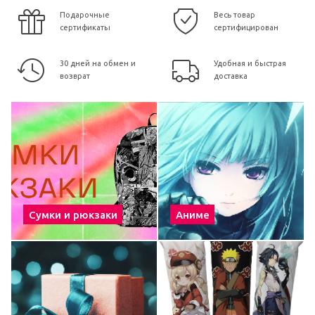
Подарочные
Весь товар
сертификаты
сертифицирован
30 дней на обмен и
Удобная и быстрая
возврат
доставка
Сумки и рюкзаки
Аниме