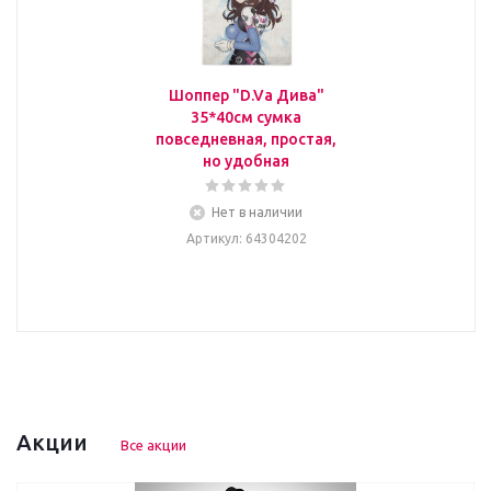
Шоппер "D.Va Дива"
35*40см сумка
повседневная, простая,
но удобная
Нет в наличии
Артикул
: 64304202
Акции
Все акции