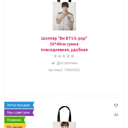
Шоппер "Ви BTS k-pop"
30*40см сумка
повседневная, удобная
Достаточно
Артикул
: 79804202
Хиты продаж
Мы советуем
Новинки
По акции