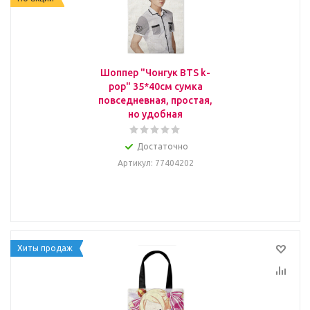
Шоппер "Чонгук BTS k-
pop" 35*40см сумка
повседневная, простая,
но удобная
Достаточно
Артикул
: 77404202
Хиты продаж