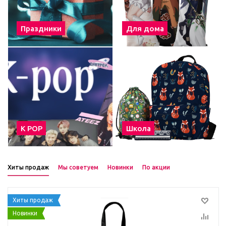
Праздники
Для дома
К POP
Школа
Хиты продаж
Мы советуем
Новинки
По акции
Хиты продаж
Новинки