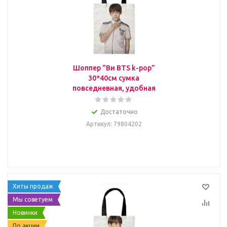
Шоппер "Ви BTS k-pop"
30*40см сумка
повседневная, удобная
Достаточно
Артикул
: 79804202
Хиты продаж
Мы советуем
Новинки
По акции