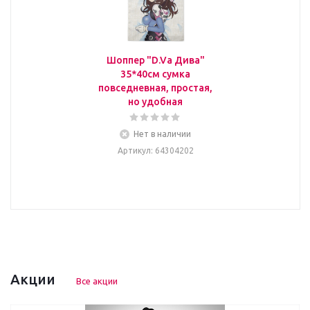
Шоппер "D.Va Дива"
35*40см сумка
повседневная, простая,
но удобная
Нет в наличии
Артикул
: 64304202
Акции
Все акции