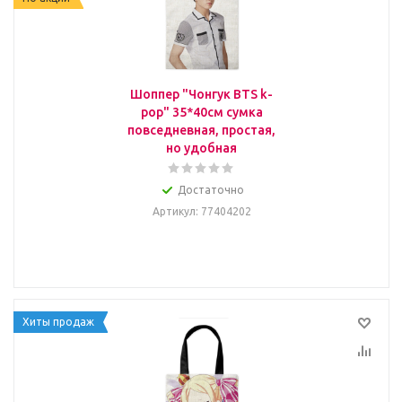
Шоппер "Чонгук BTS k-
pop" 35*40см сумка
повседневная, простая,
но удобная
Достаточно
Артикул
: 77404202
Хиты продаж