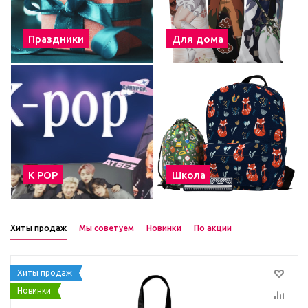
Праздники
Для дома
К POP
Школа
Хиты продаж
Мы советуем
Новинки
По акции
Хиты продаж
Новинки