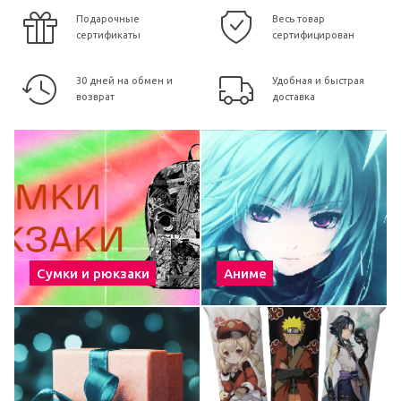
Подарочные
Весь товар
сертификаты
сертифицирован
30 дней на обмен и
Удобная и быстрая
возврат
доставка
Сумки и рюкзаки
Аниме