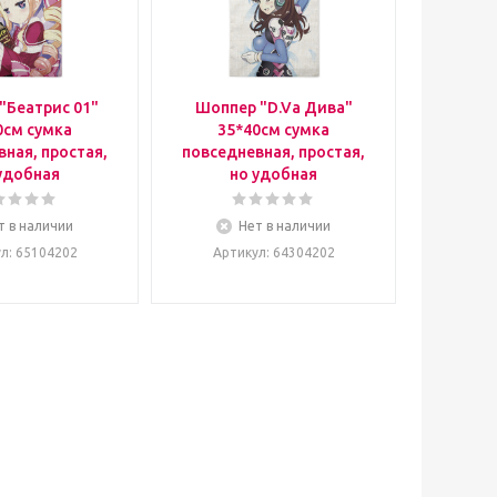
"Беатрис 01"
Шоппер "D.Va Дива"
0см сумка
35*40см сумка
ная, простая,
повседневная, простая,
удобная
но удобная
т в наличии
Нет в наличии
ул
: 65104202
Артикул
: 64304202