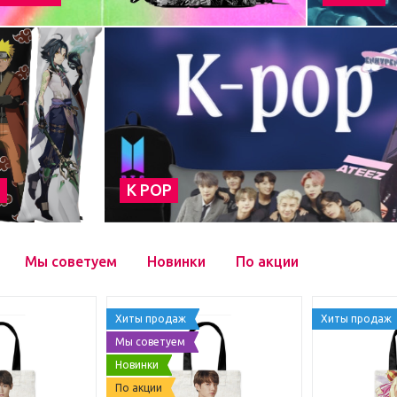
а
К POP
Мы советуем
Новинки
По акции
Хиты продаж
Хиты продаж
Мы советуем
Новинки
По акции