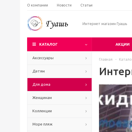
О компании
Новости
Статьи
Интернет магазин Гуашь
КАТАЛОГ
АКЦИИ
Аксессуары
Главная
-
Катало
Интер
Детям
Для дома
Женщинам
Коллекции
Море пляж
Ч