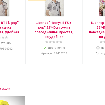
 BTS k-pop"
Шоппер "Чонгук BTS k-
Шоппер 
м сумка
pop" 35*40см сумка
35*4
ая, удобная
повседневная, простая,
повседнев
но удобная
но 
таточно
Достаточно
Не
 79804202
Артикул
: 77404202
Артик
е акции