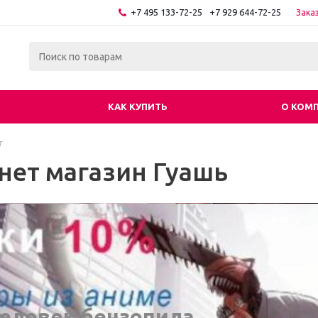
+7 495 133-72-25
+7 929 644-72-25
Зака
КАК КУПИТЬ
О КОМ
г
нет магазин Гуашь
еловек бензопила