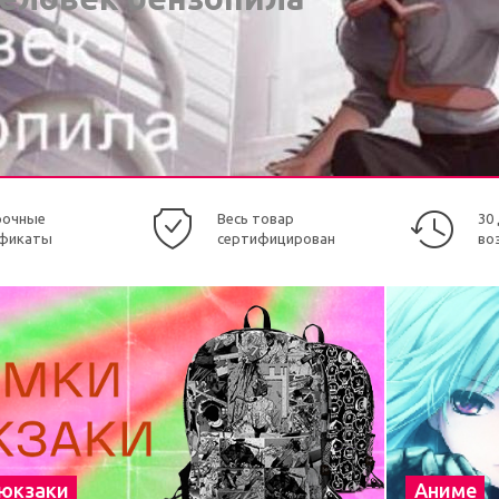
рочные
Весь товар
30
фикаты
сертифицирован
во
рюкзаки
Аниме