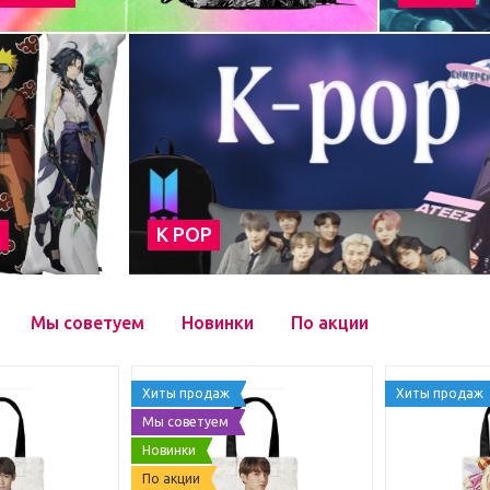
а
К POP
Мы советуем
Новинки
По акции
Хиты продаж
Хиты продаж
Мы советуем
Новинки
По акции