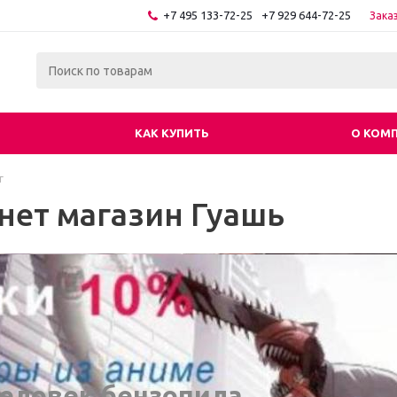
+7 495 133-72-25
+7 929 644-72-25
Зака
КАК КУПИТЬ
О КОМ
г
нет магазин Гуашь
еловек бензопила