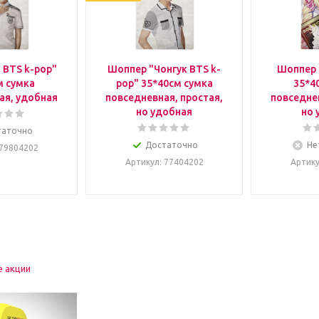
 BTS k-pop"
Шоппер "Чонгук BTS k-
Шоппер 
м сумка
pop" 35*40см сумка
35*4
ая, удобная
повседневная, простая,
повседнев
но удобная
но 
таточно
Достаточно
Не
 79804202
Артикул
: 77404202
Артик
е акции