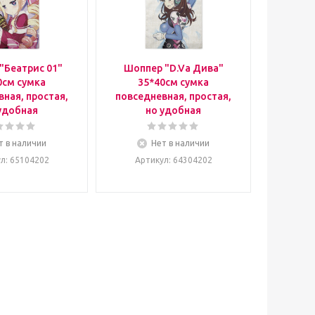
"Беатрис 01"
Шоппер "D.Va Дива"
0см сумка
35*40см сумка
ная, простая,
повседневная, простая,
удобная
но удобная
т в наличии
Нет в наличии
ул
: 65104202
Артикул
: 64304202