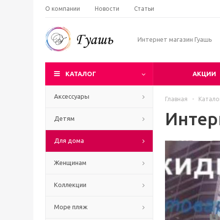
О компании
Новости
Статьи
Интернет магазин Гуашь
КАТАЛОГ
АКЦИИ
Аксессуары
Главная
-
Катало
Интер
Детям
Для дома
Женщинам
Коллекции
Море пляж
Ч