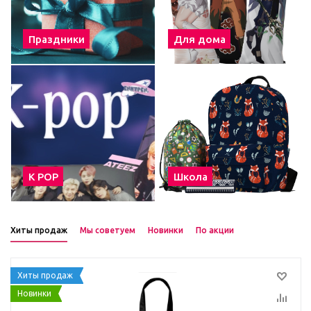
Праздники
Для дома
К POP
Школа
Хиты продаж
Мы советуем
Новинки
По акции
Хиты продаж
Новинки