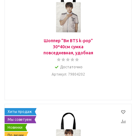
Шоппер "Ви BTS k-pop"
30*40см сумка
повседневная, удобная
Достаточно
Артикул
: 79804202
Хиты продаж
Мы советуем
Новинки
По акции