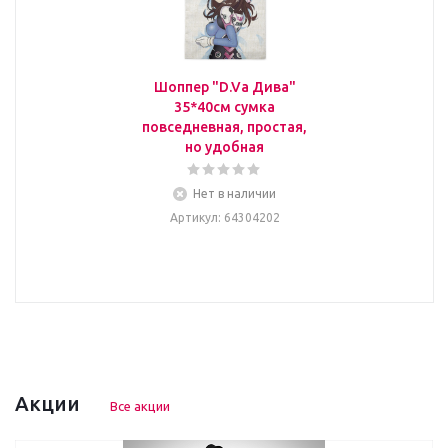
Шоппер "D.Va Дива"
35*40см сумка
повседневная, простая,
но удобная
Нет в наличии
Артикул
: 64304202
Акции
Все акции