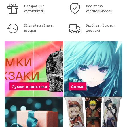
Подарочные
Весь товар
сертификаты
сертифицирован
30 дней на обмен и
Удобная и быстрая
возврат
доставка
Сумки и рюкзаки
Аниме