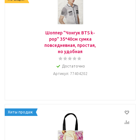
Шоппер "Чонгук BTS k-
pop" 35*40см сумка
повседневная, простая,
но удобная
Достаточно
Артикул
: 77404202
Хиты продаж