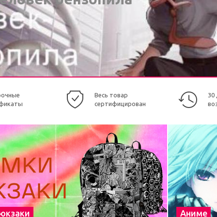
рочные
Весь товар
30
фикаты
сертифицирован
во
рюкзаки
Аниме