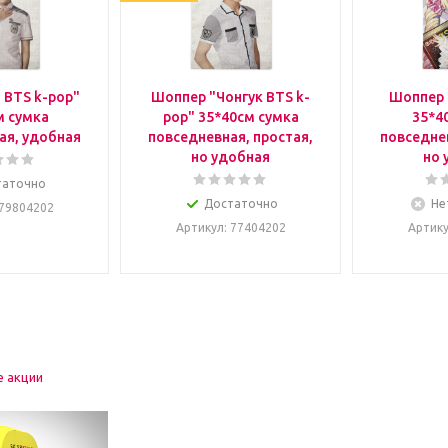
 BTS k-pop"
Шоппер "Чонгук BTS k-
Шоппер 
м сумка
pop" 35*40см сумка
35*4
ая, удобная
повседневная, простая,
повседнев
но удобная
но 
таточно
Достаточно
Не
 79804202
Артикул
: 77404202
Артик
е акции