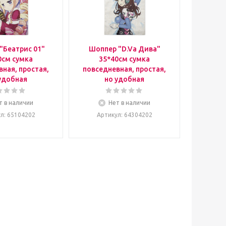
"Беатрис 01"
Шоппер "D.Va Дива"
0см сумка
35*40см сумка
ная, простая,
повседневная, простая,
удобная
но удобная
т в наличии
Нет в наличии
ул
: 65104202
Артикул
: 64304202