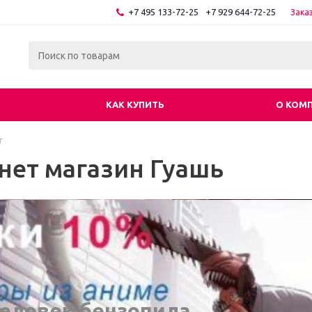
+7 495 133-72-25
+7 929 644-72-25
Зака
КАК КУПИТЬ
О КОМ
г
нет магазин Гуашь
еловек бензопила