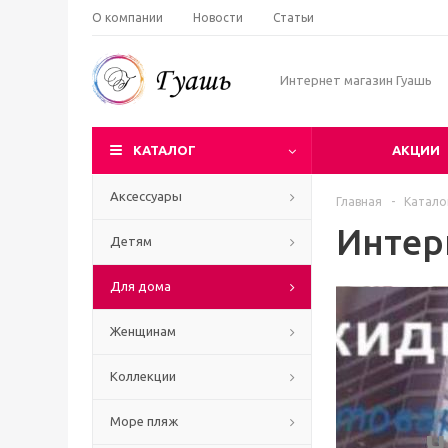
О компании
Новости
Статьи
Интернет магазин Гуашь
КАТАЛОГ
АКЦИИ
Аксессуары
Главная
-
Катало
Интер
Детям
Для дома
Женщинам
Коллекции
Море пляж
Ч