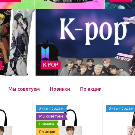
а
К POP
Мы советуем
Новинки
По акции
Хиты продаж
Хиты продаж
Мы советуем
Новинки
По акции