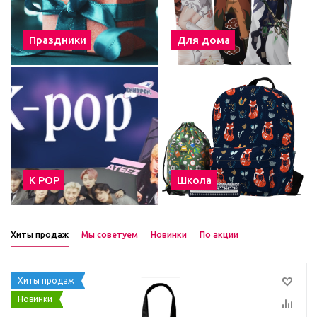
Праздники
Для дома
К POP
Школа
Хиты продаж
Мы советуем
Новинки
По акции
Хиты продаж
Новинки