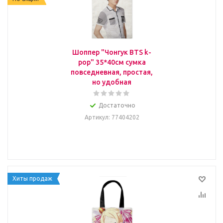
Шоппер "Чонгук BTS k-
pop" 35*40см сумка
повседневная, простая,
но удобная
Достаточно
Артикул
: 77404202
Хиты продаж