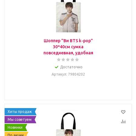
Шоппер "Ви BTS k-pop"
30*40см сумка
повседневная, удобная
Достаточно
Артикул
: 79804202
Хиты продаж
Мы советуем
Новинки
По акции