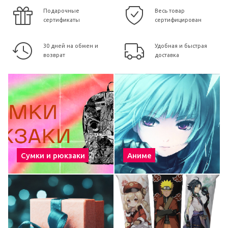
Подарочные
Весь товар
сертификаты
сертифицирован
30 дней на обмен и
Удобная и быстрая
возврат
доставка
Сумки и рюкзаки
Аниме