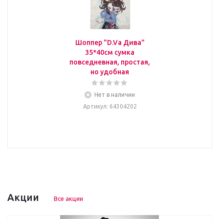
Шоппер "D.Va Дива"
35*40см сумка
повседневная, простая,
но удобная
Нет в наличии
Артикул
: 64304202
Акции
Все акции