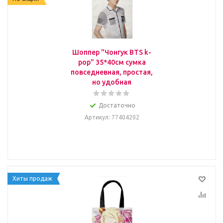
Шоппер "Чонгук BTS k-
pop" 35*40см сумка
повседневная, простая,
но удобная
Достаточно
Артикул
: 77404202
Хиты продаж