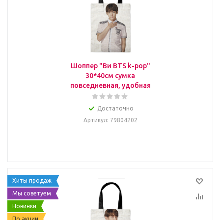
Шоппер "Ви BTS k-pop"
30*40см сумка
повседневная, удобная
Достаточно
Артикул
: 79804202
Хиты продаж
Мы советуем
Новинки
По акции