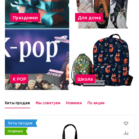
Праздники
Для дома
К POP
Школа
Хиты продаж
Мы советуем
Новинки
По акции
Хиты продаж
Новинки