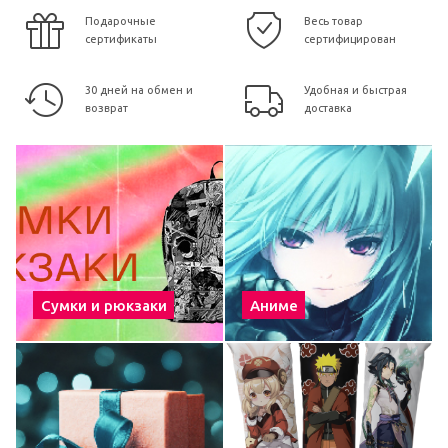
Подарочные
Весь товар
сертификаты
сертифицирован
30 дней на обмен и
Удобная и быстрая
возврат
доставка
Сумки и рюкзаки
Аниме