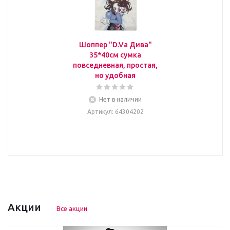
Шоппер "D.Va Дива"
35*40см сумка
повседневная, простая,
но удобная
Нет в наличии
Артикул
: 64304202
Акции
Все акции