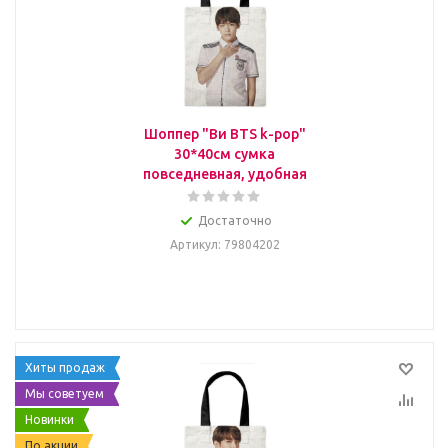
Шоппер "Ви BTS k-pop"
30*40см сумка
повседневная, удобная
Достаточно
Артикул
: 79804202
Хиты продаж
Мы советуем
Новинки
По акции