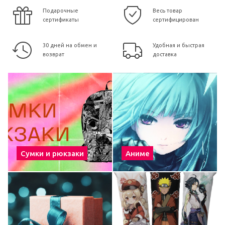
Подарочные
Весь товар
сертификаты
сертифицирован
30 дней на обмен и
Удобная и быстрая
возврат
доставка
Сумки и рюкзаки
Аниме