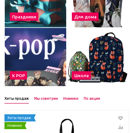
Праздники
Для дома
К POP
Школа
Хиты продаж
Мы советуем
Новинки
По акции
Хиты продаж
Новинки