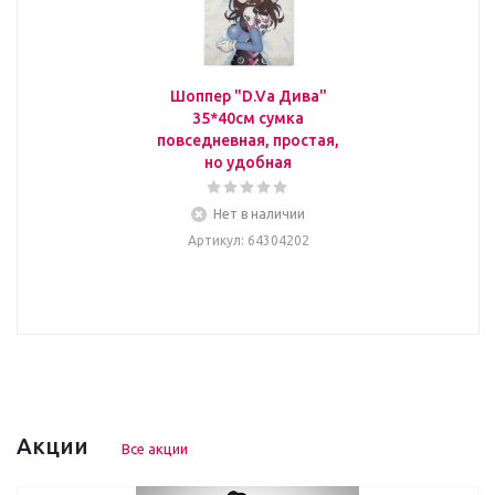
Шоппер "D.Va Дива"
35*40см сумка
повседневная, простая,
но удобная
Нет в наличии
Артикул
: 64304202
Акции
Все акции