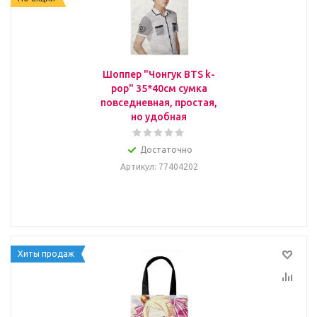
Шоппер "Чонгук BTS k-
pop" 35*40см сумка
повседневная, простая,
но удобная
Достаточно
Артикул
: 77404202
Хиты продаж