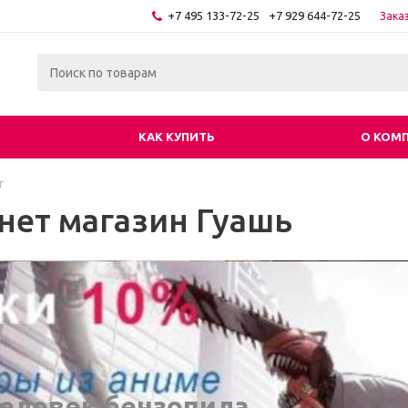
+7 495 133-72-25
+7 929 644-72-25
Зака
КАК КУПИТЬ
О КОМ
г
нет магазин Гуашь
еловек бензопила