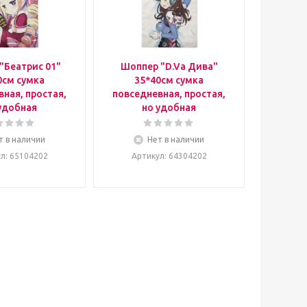
"Беатрис 01"
Шоппер "D.Va Дива"
0см сумка
35*40см сумка
ная, простая,
повседневная, простая,
удобная
но удобная
т в наличии
Нет в наличии
ул
: 65104202
Артикул
: 64304202