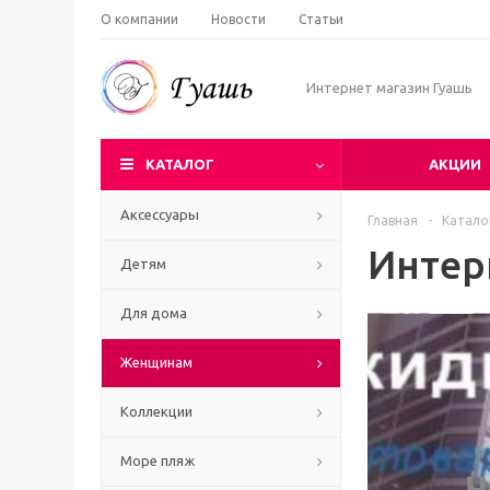
О компании
Новости
Статьи
Интернет магазин Гуашь
КАТАЛОГ
АКЦИИ
Аксессуары
Главная
-
Катало
Интер
Детям
Для дома
Женщинам
Коллекции
Море пляж
Ч