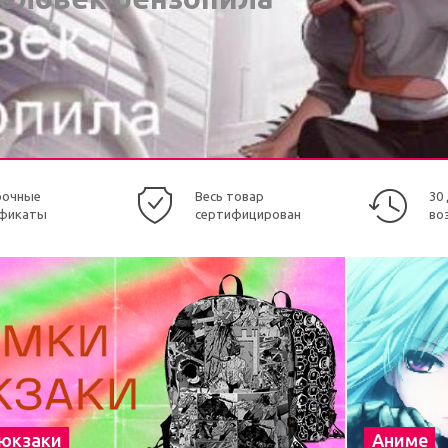
рочные
Весь товар
30
фикаты
сертифицирован
во
рюкзаки
Аниме