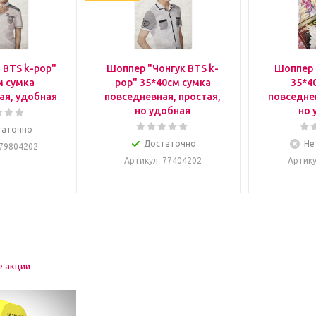
 BTS k-pop"
Шоппер "Чонгук BTS k-
Шоппер 
м сумка
pop" 35*40см сумка
35*4
ая, удобная
повседневная, простая,
повседнев
но удобная
но 
таточно
Достаточно
Не
 79804202
Артикул
: 77404202
Артик
е акции