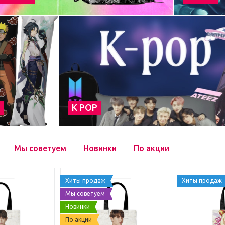
а
К POP
Мы советуем
Новинки
По акции
Хиты продаж
Хиты продаж
Мы советуем
Новинки
По акции