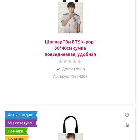
Шоппер "Ви BTS k-pop"
30*40см сумка
повседневная, удобная
Достаточно
Артикул
: 79804202
Хиты продаж
Мы советуем
Новинки
По акции