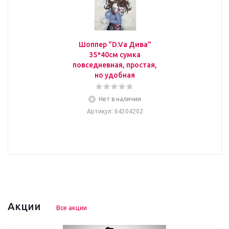
Шоппер "D.Va Дива"
35*40см сумка
повседневная, простая,
но удобная
Нет в наличии
Артикул
: 64304202
Акции
Все акции