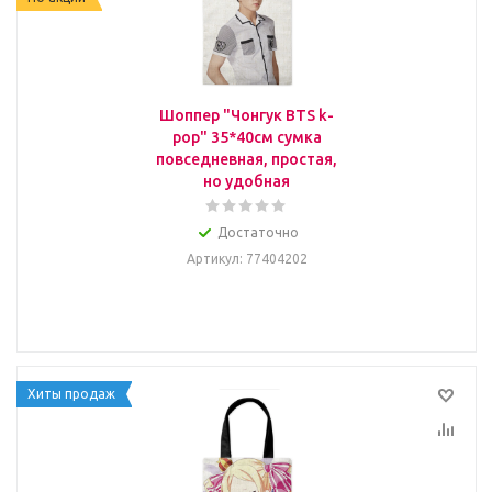
Шоппер "Чонгук BTS k-
pop" 35*40см сумка
повседневная, простая,
но удобная
Достаточно
Артикул
: 77404202
Хиты продаж