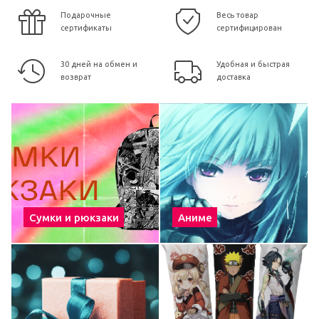
Подарочные
Весь товар
сертификаты
сертифицирован
30 дней на обмен и
Удобная и быстрая
возврат
доставка
Сумки и рюкзаки
Аниме