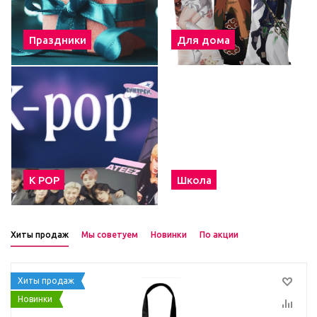
Праздники
Для дома
К POP
Школа
Хиты продаж
Мы советуем
Новинки
По акции
Хиты продаж
Новинки